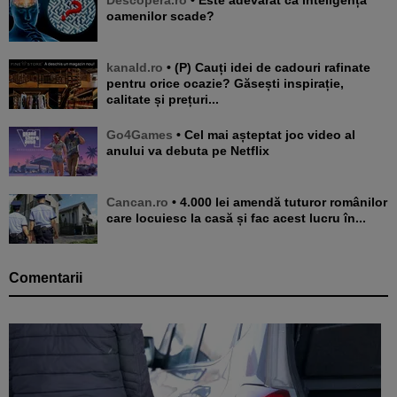
oamenilor scade?
kanald.ro
• (P) Cauți idei de cadouri rafinate
pentru orice ocazie? Găsești inspirație,
calitate și prețuri...
Go4Games
• Cel mai așteptat joc video al
anului va debuta pe Netflix
Cancan.ro
• 4.000 lei amendă tuturor românilor
care locuiesc la casă și fac acest lucru în...
Comentarii