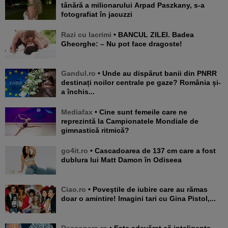
tânără a milionarului Arpad Paszkany, s-a
fotografiat în jacuzzi
Razi cu lacrimi
• BANCUL ZILEI. Badea
Gheorghe: – Nu pot face dragoste!
Gandul.ro
• Unde au dispărut banii din PNRR
destinați noilor centrale pe gaze? România și-
a închis...
Mediafax
• Cine sunt femeile care ne
reprezintă la Campionatele Mondiale de
gimnastică ritmică?
go4it.ro
• Cascadoarea de 137 cm care a fost
dublura lui Matt Damon în Odiseea
Ciao.ro
• Poveştile de iubire care au rămas
doar o amintire! Imagini tari cu Gina Pistol,...
Descopera.ro
• Este adevărat că inteligența