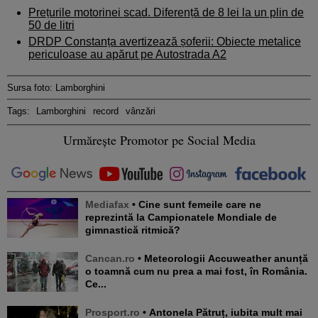
Prețurile motorinei scad. Diferență de 8 lei la un plin de
50 de litri
DRDP Constanța avertizează șoferii: Obiecte metalice
periculoase au apărut pe Autostrada A2
Sursa foto: Lamborghini
Tags:
Lamborghini
record
vânzări
Urmărește Promotor pe Social Media
Mediafax
• Cine sunt femeile care ne
reprezintă la Campionatele Mondiale de
gimnastică ritmică?
Cancan.ro
• Meteorologii Accuweather anunță
o toamnă cum nu prea a mai fost, în România.
Ce...
Prosport.ro
• Antonela Pătruț, iubita mult mai