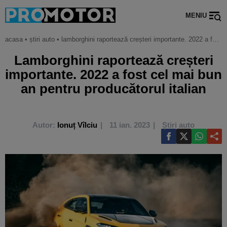
MENIU
acasa
•
știri auto
•
lamborghini raportează creșteri importante. 2022 a fost cel mai bun an pentru producătorul italian
Lamborghini raportează creșteri
importante. 2022 a fost cel mai bun
an pentru producătorul italian
Autor:
Ionuț Vîlciu
11 ian. 2023
Știri auto