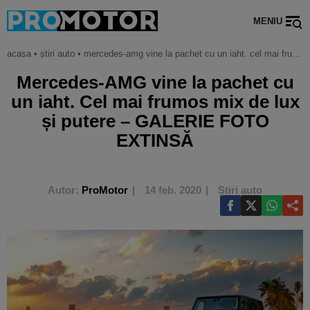
MENIU
acasa
•
știri auto
•
mercedes-amg vine la pachet cu un iaht. cel mai frumos mix de lux și putere – galerie foto extinsă
Mercedes-AMG vine la pachet cu
un iaht. Cel mai frumos mix de lux
și putere – GALERIE FOTO
EXTINSĂ
Autor:
ProMotor
14 feb. 2020
Știri auto