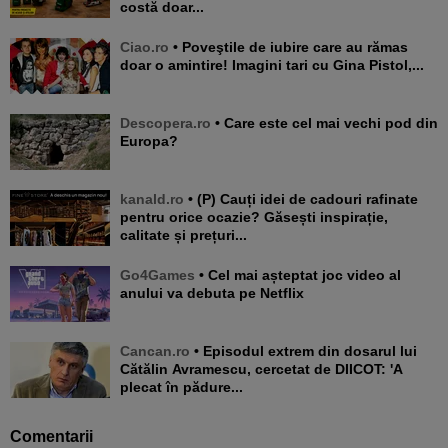
costă doar...
Ciao.ro
• Poveştile de iubire care au rămas
doar o amintire! Imagini tari cu Gina Pistol,...
Descopera.ro
• Care este cel mai vechi pod din
Europa?
kanald.ro
• (P) Cauți idei de cadouri rafinate
pentru orice ocazie? Găsești inspirație,
calitate și prețuri...
Go4Games
• Cel mai așteptat joc video al
anului va debuta pe Netflix
Cancan.ro
• Episodul extrem din dosarul lui
Cătălin Avramescu, cercetat de DIICOT: 'A
plecat în pădure...
Comentarii