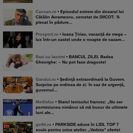
Cancan.ro
• Episodul extrem din dosarul lui
Cătălin Avramescu, cercetat de DIICOT: 'A
plecat în pădure...
Prosport.ro
• Ioana Țiriac, vacanță de mega –
lux într-un castel unde o noapte de cazare...
Razi cu lacrimi
• BANCUL ZILEI. Badea
Gheorghe: – Nu pot face dragoste!
Gandul.ro
• Şedinţă extraordinară la Guvern.
Surprize pe ordinea de zi: în caz de urgență,
guvernul...
Mediafax
• Starul tenisului francez: „Nu cer
permisiunea nimănui să mă bucur de ultimele
luni ale...
go4it.ro
• PARKSIDE aduce în LIDL TOP 7
scule pentru orice atelier. „Vedeta” ofertei