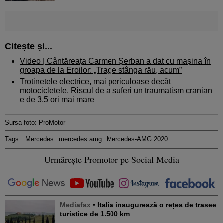
Citește și...
Video | Cântăreața Carmen Șerban a dat cu mașina în
groapa de la Eroilor: „Trage stânga rău, acum”
Trotinetele electrice, mai periculoase decât
motocicletele. Riscul de a suferi un traumatism cranian
e de 3,5 ori mai mare
Sursa foto: ProMotor
Tags:
Mercedes
mercedes amg
Mercedes-AMG 2020
Urmărește Promotor pe Social Media
Mediafax
• Italia inaugurează o rețea de trasee
turistice de 1.500 km