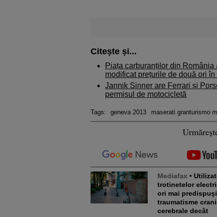
Citește și...
Piața carburanților din România a
modificat prețurile de două ori în
Jannik Sinner are Ferrari și Pors
permisul de motocicletă
Tags:
geneva 2013
maserati granturismo m
Urmăreșt
Mediafax
• Utilizatorii
trotinetelor electr
ori mai predispuși
traumatisme crani
cerebrale decât