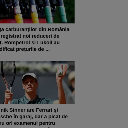
ța carburanților din România
nregistrat noi reduceri de
ț. Rompetrol și Lukoil au
ificat prețurile de ...
nik Sinner are Ferrari și
sche în garaj, dar a picat de
ru ori examenul pentru