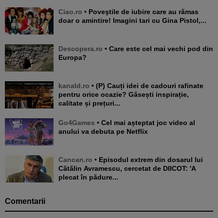
Ciao.ro
• Poveştile de iubire care au rămas
doar o amintire! Imagini tari cu Gina Pistol,...
Descopera.ro
• Care este cel mai vechi pod din
Europa?
kanald.ro
• (P) Cauți idei de cadouri rafinate
pentru orice ocazie? Găsești inspirație,
calitate și prețuri...
Go4Games
• Cel mai așteptat joc video al
anului va debuta pe Netflix
Cancan.ro
• Episodul extrem din dosarul lui
Cătălin Avramescu, cercetat de DIICOT: 'A
plecat în pădure...
Comentarii