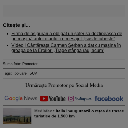
Citește și...
Firma de asigurări a obligat un șofer să dezlipească de
pe mașină autocolantul cu mesajul „Isus te iubește”
Video | Cântăreața Carmen Șerban a dat cu mașina în
groapa de la Eroilor: „Trage stânga rău, acum”
Sursa foto: Promotor
Tags:
poluare
SUV
Urmărește Promotor pe Social Media
Mediafax
• Italia inaugurează o rețea de trasee
turistice de 1.500 km