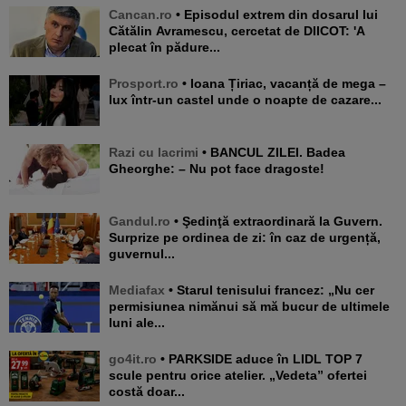
Cancan.ro
• Episodul extrem din dosarul lui
Cătălin Avramescu, cercetat de DIICOT: 'A
plecat în pădure...
Prosport.ro
• Ioana Țiriac, vacanță de mega –
lux într-un castel unde o noapte de cazare...
Razi cu lacrimi
• BANCUL ZILEI. Badea
Gheorghe: – Nu pot face dragoste!
Gandul.ro
• Şedinţă extraordinară la Guvern.
Surprize pe ordinea de zi: în caz de urgență,
guvernul...
Mediafax
• Starul tenisului francez: „Nu cer
permisiunea nimănui să mă bucur de ultimele
luni ale...
go4it.ro
• PARKSIDE aduce în LIDL TOP 7
scule pentru orice atelier. „Vedeta” ofertei
costă doar...