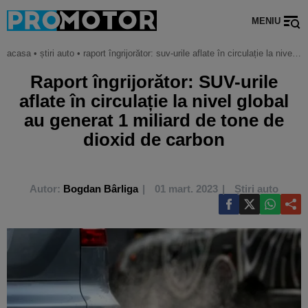
MENIU
acasa
•
știri auto
•
raport îngrijorător: suv-urile aflate în circulație la nivel global au generat 1 miliard de tone de dioxid de carbon
Raport îngrijorător: SUV-urile
aflate în circulație la nivel global
au generat 1 miliard de tone de
dioxid de carbon
Autor:
Bogdan Bârliga
01 mart. 2023
Știri auto