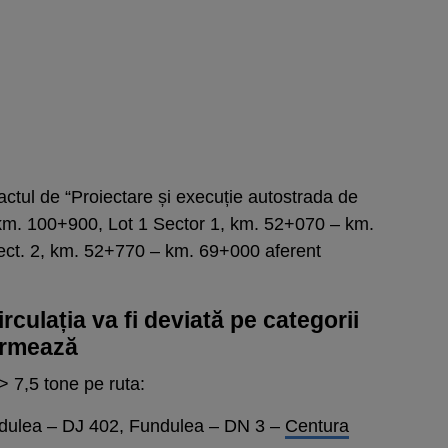
ractul de “Proiectare și execuție autostrada de
km. 100+900, Lot 1 Sector 1, km. 52+070 – km.
ect. 2, km. 52+770 – km. 69+000 aferent
irculația va fi deviată pe categorii
urmează
 7,5 tone pe ruta:
ndulea – DJ 402, Fundulea – DN 3 –
Centura