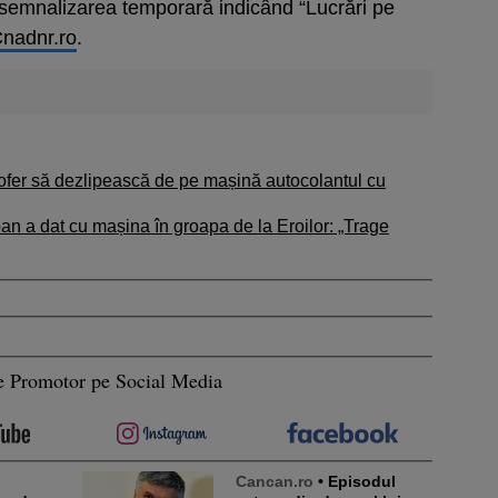
 semnalizarea temporară indicând “Lucrări pe
nadnr.ro
.
șofer să dezlipească de pe mașină autocolantul cu
n a dat cu mașina în groapa de la Eroilor: „Trage
e Promotor pe Social Media
Cancan.ro
• Episodul