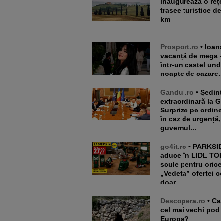
inaugurează o reț
trasee turistice d
km
Prosport.ro
• Ioana Țiriac,
vacanță de mega 
într-un castel und
noapte de cazare..
Gandul.ro
• Şedinţă
extraordinară la 
Surprize pe ordine
în caz de urgență,
guvernul...
go4it.ro
• PARKSIDE
aduce în LIDL TO
scule pentru orice 
„Vedeta” ofertei c
doar...
Descopera.ro
• Care este
cel mai vechi pod
Europa?