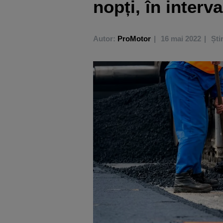
nopți, în interv
Autor:
ProMotor
16 mai 2022
Ști