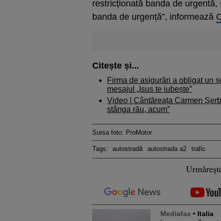
restricționată banda de urgentă,
banda de urgență”, informează
C
Citește și...
Firma de asigurări a obligat un 
mesajul „Isus te iubește”
Video | Cântăreața Carmen Șerba
stânga rău, acum”
Sursa foto: ProMotor
Tags:
autostradă
autostrada a2
trafic
Urmăreșt
Mediafax
• Italia