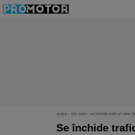
acasa
•
știri auto
•
se închide traficul rutier 
Se închide trafi