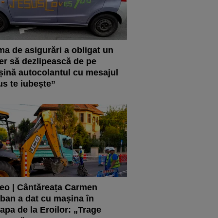
ma de asigurări a obligat un
er să dezlipească de pe
ină autocolantul cu mesajul
us te iubește”
eo | Cântăreața Carmen
ban a dat cu mașina în
apa de la Eroilor: „Trage