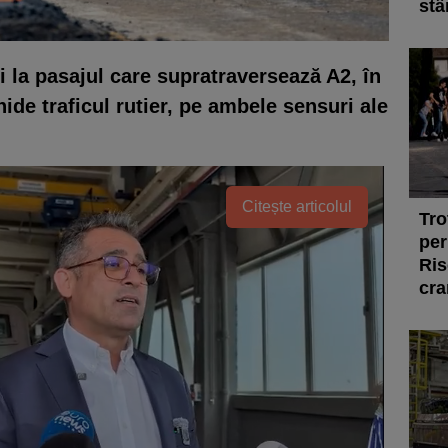
stâ
i la pasajul care supratraversează A2, în
ide traficul rutier, pe ambele sensuri ale
Citește articolul
Tro
per
Ris
cra