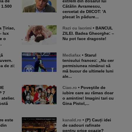
ea de
extrem din dosarul lui
e 1.500
Cătălin Avramescu,
cercetat de DIICOT: 'A
plecat în pădure...
Razi cu lacrimi
• BANCUL
– lux
ZILEI. Badea Gheorghe: –
e o
Nu pot face dragoste!
.
Mediafax
• Starul
Guvern.
tenisului francez: „Nu cer
a de zi:
permisiunea nimănui să
mă bucur de ultimele luni
ale...
Ciao.ro
• Poveştile de
P 7
iubire care au rămas doar
atelier.
o amintire! Imagini tari cu
ostă
Gina Pistol,...
kanald.ro
• (P) Cauți idei
 din
de cadouri rafinate
pentru orice ocazie?