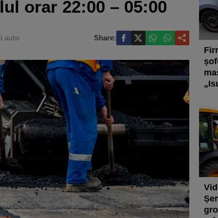
alul orar 22:00 – 05:00
ri auto
Share:
Fir
șof
maș
„Is
Vid
Șer
gro