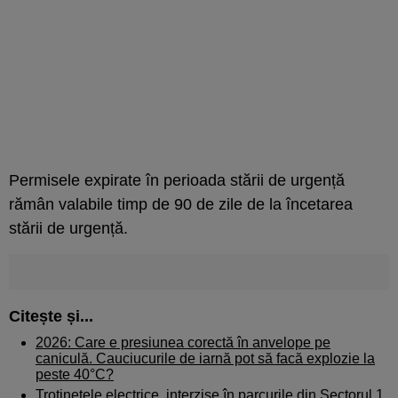
Permisele expirate în perioada stării de urgență
rămân valabile timp de 90 de zile de la încetarea
stării de urgență.
Citește și...
2026: Care e presiunea corectă în anvelope pe
caniculă. Cauciucurile de iarnă pot să facă explozie la
peste 40°C?
Trotinetele electrice, interzise în parcurile din Sectorul 1.