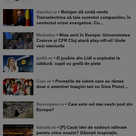
Gandul.ro
• Bolojan dă undă verde
Transelectrica să taie curentul companiilor, în
contextul crizei energetice. Cu...
Mediafax
• Miza serii în Europa: Universitatea
Craiova și CFR Cluj atacă play-off-ul! Unde
vezi meciurile
go4it.ro
• O jucărie din Lidl a explodat la
căldură: copil cu grefă de piele
Ciao.ro
• Poveştile de iubire care au rămas
doar o amintire! Imagini tari cu Gina Pistol,...
Descopera.ro
• Care este cel mai vechi pod din
Europa?
kanald.ro
• (P) Cauți idei de cadouri rafinate
pentru orice ocazie? Găsești inspirație,