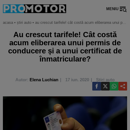
MENIU
acasa
•
știri auto
•
au crescut tarifele! cât costă acum eliberarea unui permis de conducere și a unui certificat de înmatriculare?
Au crescut tarifele! Cât costă
acum eliberarea unui permis de
conducere și a unui certificat de
înmatriculare?
Autor:
Elena Luchian
17 iun. 2020
Știri auto