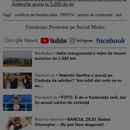
Amenzile ajung la 5.000 de lei
Tags:
certificat de înmatriculare
DRPCIV
permis de conducere
tarif
Urmărește Promotor pe Social Media
Mediafax
• Italia inaugurează o rețea de trasee
turistice de 1.500 km
Cancan.ro
• Valentin Sanfira o acuză pe
Codruța de adulter? 'Am iubit doi ochi ce m-
au...
Prosport.ro
• FOTO. E de-o frumusețe rară, dar
își acuză iubitul de violență
Razi cu lacrimi
• BANCUL ZILEI. Badea
Gheorghe: – Nu pot face dragoste!