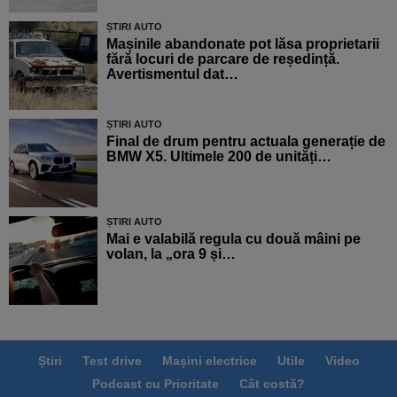
ȘTIRI AUTO
Mașinile abandonate pot lăsa proprietarii
fără locuri de parcare de reședință.
Avertismentul dat…
ȘTIRI AUTO
Final de drum pentru actuala generație de
BMW X5. Ultimele 200 de unități…
ȘTIRI AUTO
Mai e valabilă regula cu două mâini pe
volan, la „ora 9 și…
Știri
Test drive
Mașini electrice
Utile
Video
Podcast cu Prioritate
Cât costă?