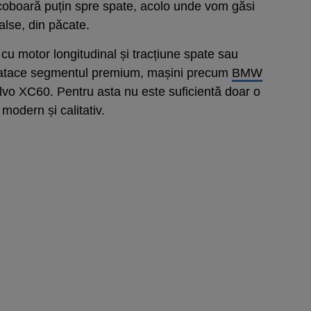
re coboară puțin spre spate, acolo unde vom găsi
false, din păcate.
 cu motor longitudinal și tracțiune spate sau
ă atace segmentul premium, mașini precum
BMW
o XC60. Pentru asta nu este suficientă doar o
 modern și calitativ.