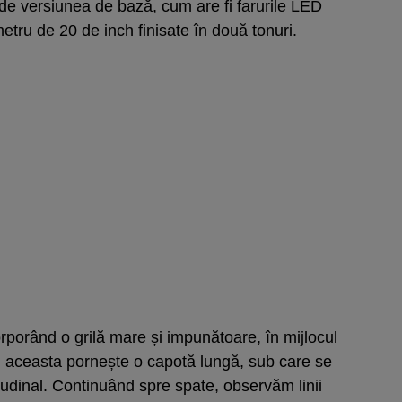
 de versiunea de bază, cum are fi farurile LED
metru de 20 de inch finisate în două tonuri.
rporând o grilă mare și impunătoare, în mijlocul
n aceasta pornește o capotă lungă, sub care se
udinal. Continuând spre spate, observăm linii