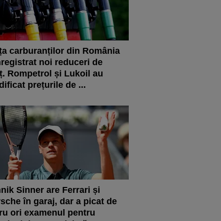
ța carburanților din România
nregistrat noi reduceri de
ț. Rompetrol și Lukoil au
ificat prețurile de ...
nik Sinner are Ferrari și
sche în garaj, dar a picat de
ru ori examenul pentru