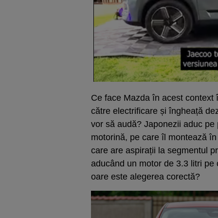
Ce face Mazda în acest context î
către electrificare și îngheață de
vor să audă? Japonezii aduc pe pi
motorină, pe care îl montează î
care are aspirații la segmentul
aducând un motor de 3.3 litri pe
oare este alegerea corectă?