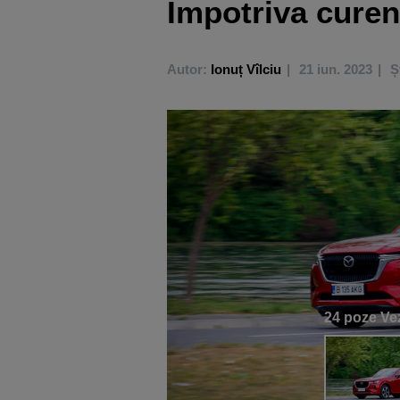
Împotriva curen
Autor:
Ionuț Vîlciu
21 iun. 2023
Ș
24 poze
Vez