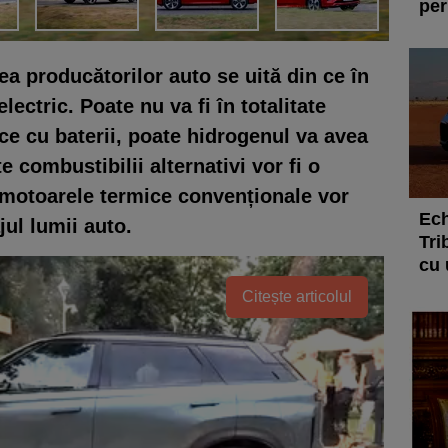
per
ea producătorilor auto se uită din ce în
lectric. Poate nu va fi în totalitate
ice cu baterii, poate hidrogenul va avea
 combustibilii alternativi vor fi o
, motoarele termice convenționale vor
Ech
jul lumii auto.
Tri
cu 
Citește articolul