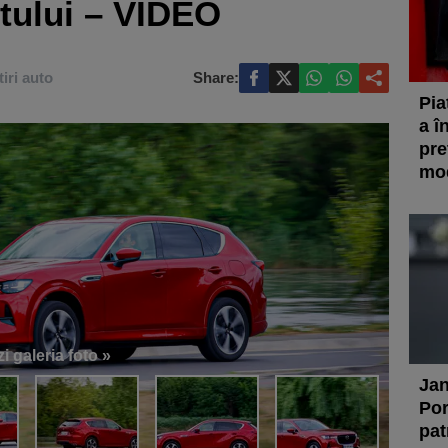
tului – VIDEO
tiri auto
Share:
Pia
a î
pre
mod
i galeria foto »
Jan
Por
pat