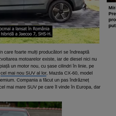
Mir
Pre
pro
put
n care foarte mulți producători se îndreaptă
zvoltarea motoarelor existe, iar de diesel nici nu
ață un motor nou, cu șase cilindri în linie, pe
n
cel mai nou SUV al lor
, Mazda CX-60, model
 premium. Compania a făcut un pas îndrăzneț
 cel mai mare SUV pe care îl vinde în Europa, dar