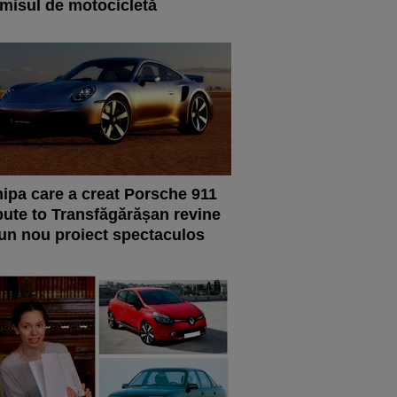
misul de motocicletă
ipa care a creat Porsche 911
bute to Transfăgărășan revine
un nou proiect spectaculos