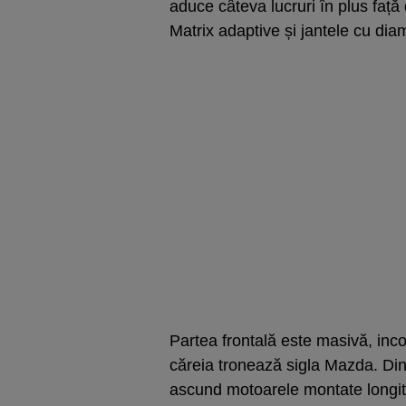
aduce câteva lucruri în plus față
Matrix adaptive și jantele cu dia
Partea frontală este masivă, inco
căreia tronează sigla Mazda. Di
ascund motoarele montate longit