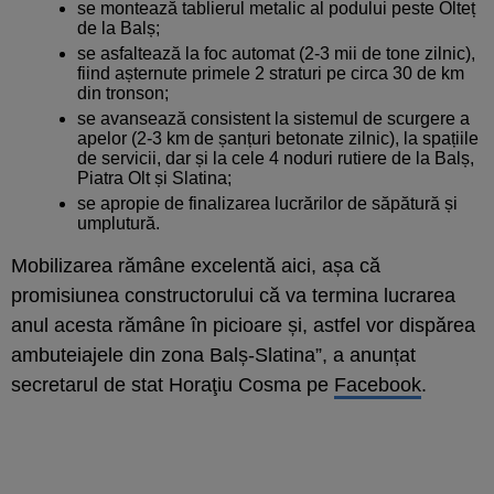
se montează tablierul metalic al podului peste Olteț
de la Balș;
se asfaltează la foc automat (2-3 mii de tone zilnic),
fiind așternute primele 2 straturi pe circa 30 de km
din tronson;
se avansează consistent la sistemul de scurgere a
apelor (2-3 km de șanțuri betonate zilnic), la spațiile
de servicii, dar și la cele 4 noduri rutiere de la Balș,
Piatra Olt și Slatina;
se apropie de finalizarea lucrărilor de săpătură și
umplutură.
Mobilizarea rămâne excelentă aici, așa că
promisiunea constructorului că va termina lucrarea
anul acesta rămâne în picioare și, astfel vor dispărea
ambuteiajele din zona Balș-Slatina”, a anunțat
secretarul de stat Horaţiu Cosma pe
Facebook
.