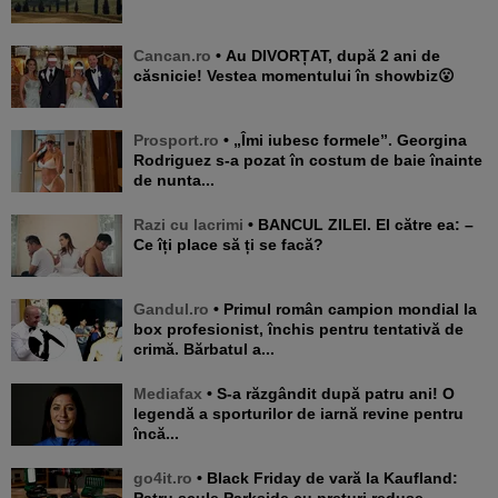
Cancan.ro
• Au DIVORȚAT, după 2 ani de
căsnicie! Vestea momentului în showbiz😮
Prosport.ro
• „Îmi iubesc formele”. Georgina
Rodriguez s-a pozat în costum de baie înainte
de nunta...
Razi cu lacrimi
• BANCUL ZILEI. El către ea: –
Ce îți place să ți se facă?
Gandul.ro
• Primul român campion mondial la
box profesionist, închis pentru tentativă de
crimă. Bărbatul a...
Mediafax
• S-a răzgândit după patru ani! O
legendă a sporturilor de iarnă revine pentru
încă...
go4it.ro
• Black Friday de vară la Kaufland:
Patru scule Parkside cu prețuri reduse