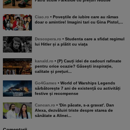
Ciao.ro
• Poveştile de iubire care au rămas
doar o amintire! Imagini tari cu Gina Pistol,...
Descopera.ro
• Studenta care a sfidat regimul
lui Hitler și a plătit cu viața
kanald.ro
• (P) Cauți idei de cadouri rafinate
pentru orice ocazie? Găsești inspirație,
calitate și prețuri...
Go4Games
• World of Warships Legends
sărbătorește 7 ani de existență cu activități
festive și recompense
Cancan.ro
• 'Din păcate, s-a gravat'. Dan
Alexa, dezvăluiri triste despre starea de
sănătate a Alinei...
Comentarii