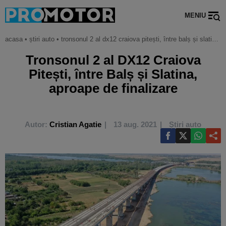
MENIU
acasa
•
știri auto
•
tronsonul 2 al dx12 craiova pitești, între balș și slatina, aproape de finalizare
Tronsonul 2 al DX12 Craiova
Pitești, între Balș și Slatina,
aproape de finalizare
Autor:
Cristian Agatie
13 aug. 2021
Știri auto