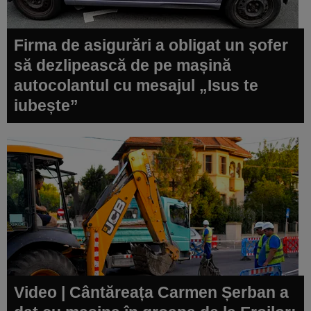
Firma de asigurări a obligat un șofer
să dezlipească de pe mașină
autocolantul cu mesajul „Isus te
iubește”
Video | Cântăreața Carmen Șerban a