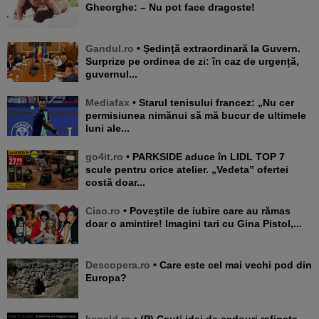
Gheorghe: – Nu pot face dragoste!
Gandul.ro
• Şedinţă extraordinară la Guvern.
Surprize pe ordinea de zi: în caz de urgență,
guvernul...
Mediafax
• Starul tenisului francez: „Nu cer
permisiunea nimănui să mă bucur de ultimele
luni ale...
go4it.ro
• PARKSIDE aduce în LIDL TOP 7
scule pentru orice atelier. „Vedeta” ofertei
costă doar...
Ciao.ro
• Poveştile de iubire care au rămas
doar o amintire! Imagini tari cu Gina Pistol,...
Descopera.ro
• Care este cel mai vechi pod din
Europa?
kanald.ro
• (P) Cauți idei de cadouri rafinate