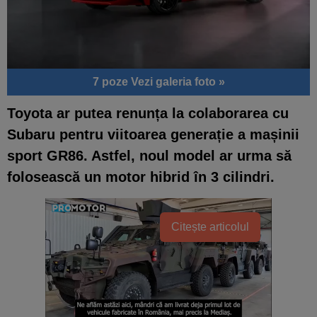
7 poze
Vezi galeria foto »
Toyota ar putea renunța la colaborarea cu
Subaru pentru viitoarea generație a mașinii
sport GR86. Astfel, noul model ar urma să
folosească un motor hibrid în 3 cilindri.
Citește articolul