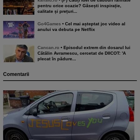
pentru orice ocazie? Găsești inspirație,
calitate și prețuri...
Go4Games
• Cel mai așteptat joc video al
anului va debuta pe Netflix
Cancan.ro
• Episodul extrem din dosarul lui
Cătălin Avramescu, cercetat de DIICOT: 'A
plecat în pădure...
Comentarii