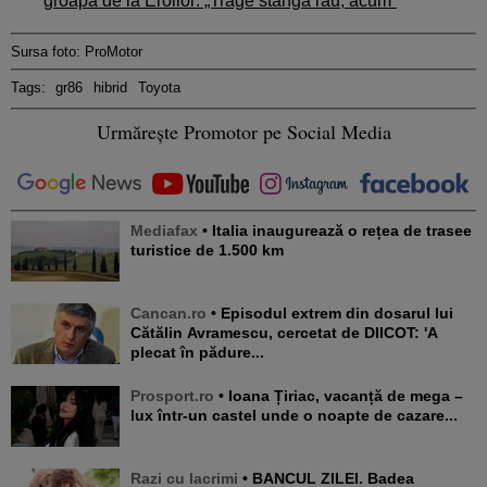
groapa de la Eroilor: „Trage stânga rău, acum”
Sursa foto: ProMotor
Tags:
gr86
hibrid
Toyota
Urmărește Promotor pe Social Media
Mediafax
• Italia inaugurează o rețea de trasee
turistice de 1.500 km
Cancan.ro
• Episodul extrem din dosarul lui
Cătălin Avramescu, cercetat de DIICOT: 'A
plecat în pădure...
Prosport.ro
• Ioana Țiriac, vacanță de mega –
lux într-un castel unde o noapte de cazare...
Razi cu lacrimi
• BANCUL ZILEI. Badea