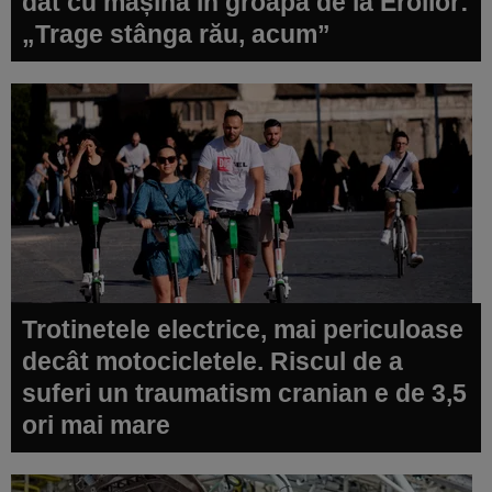
dat cu mașina în groapa de la Eroilor:
„Trage stânga rău, acum”
Trotinetele electrice, mai periculoase
decât motocicletele. Riscul de a
suferi un traumatism cranian e de 3,5
ori mai mare