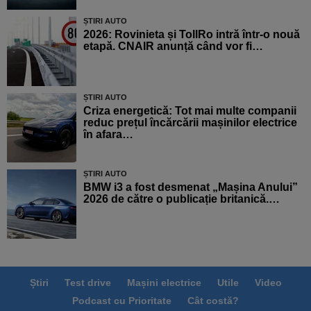
ȘTIRI AUTO
2026: Rovinieta și TollRo intră într-o nouă
etapă. CNAIR anunță când vor fi…
ȘTIRI AUTO
Criza energetică: Tot mai multe companii
reduc prețul încărcării mașinilor electrice
în afara…
ȘTIRI AUTO
BMW i3 a fost desmenat „Mașina Anului”
2026 de către o publicație britanică.…
Știri
Test drive
Mașini electrice
Utile
Video
Podcast cu Prioritate
Cât costă?