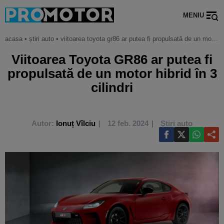
MENIU
acasa
•
știri auto
•
viitoarea toyota gr86 ar putea fi propulsată de un motor hibrid în 3 cilindri
Viitoarea Toyota GR86 ar putea fi
propulsată de un motor hibrid în 3
cilindri
Autor:
Ionuț Vîlciu
12 feb. 2024
Știri auto