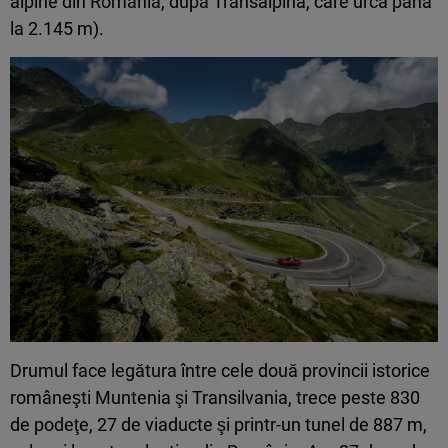
alpine din România, după Transalpina, care urcă până
la 2.145 m).
Drumul face legătura între cele două provincii istorice
româneşti Muntenia şi Transilvania, trece peste 830
de podeţe, 27 de viaducte şi printr-un tunel de 887 m,