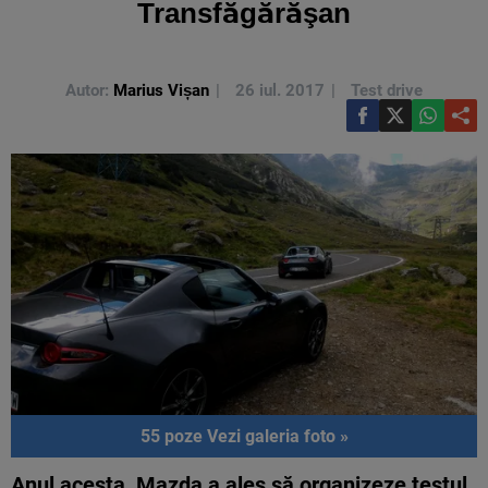
Transfăgărăşan
Autor:
Marius Vișan
26 iul. 2017
Test drive
55 poze
Vezi galeria foto »
Anul acesta, Mazda a ales să organizeze testul