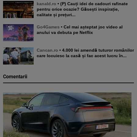
kanald.ro
• (P) Cauți idei de cadouri rafinate
pentru orice ocazie? Găsești inspirație,
calitate și prețuri...
Go4Games
• Cel mai așteptat joc video al
anului va debuta pe Netflix
Cancan.ro
• 4.000 lei amendă tuturor românilor
care locuiesc la casă și fac acest lucru în...
Comentarii