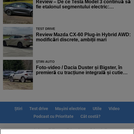
Review – De ce Tesla Model 3 continuă să
fie etalonul segmentului electric:…
TEST DRIVE
Review Mazda CX-60 Plug-in Hybrid AWD:
modificări discrete, ambiții mari
ȘTIRI AUTO
Foto-video / Dacia Duster și Bigster, în
premieră cu tracțiune integrală și cutie…
Știri
Test drive
Mașini electrice
Utile
Video
Podcast cu Prioritate
Cât costă?
Termeni si conditii
Politica de confidentialitate