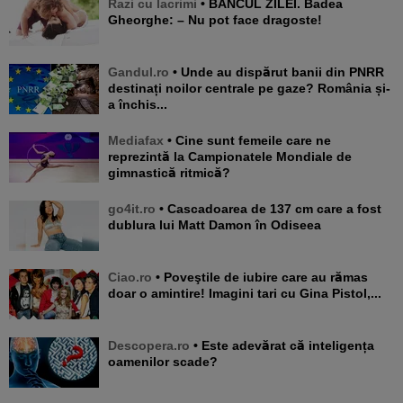
Razi cu lacrimi
• BANCUL ZILEI. Badea
Gheorghe: – Nu pot face dragoste!
Gandul.ro
• Unde au dispărut banii din PNRR
destinați noilor centrale pe gaze? România și-
a închis...
Mediafax
• Cine sunt femeile care ne
reprezintă la Campionatele Mondiale de
gimnastică ritmică?
go4it.ro
• Cascadoarea de 137 cm care a fost
dublura lui Matt Damon în Odiseea
Ciao.ro
• Poveştile de iubire care au rămas
doar o amintire! Imagini tari cu Gina Pistol,...
Descopera.ro
• Este adevărat că inteligența
oamenilor scade?