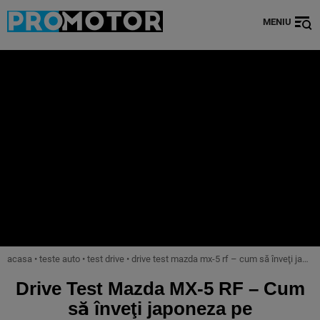
MENIU
acasa
•
teste auto
•
test drive
•
drive test mazda mx-5 rf – cum să înveţi japoneza pe transfăgărăşan
Drive Test Mazda MX-5 RF – Cum
să înveţi japoneza pe