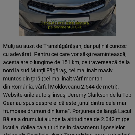
Mulţi au auzit de Transfăgărăşan, dar puţin îl cunosc
cu adevărat. Pentru cei care vor să-şi reamintească,
acesta are o lungime de 151 km, ce traversează de la
nord la sud Munţii Făgăraş, cel mai înalt masiv
muntos din ţară (cel mai înalt vârf montan
din România, vârful Moldoveanu 2.544 de metri).
Website-urile auto şi însuşi Jeremy Clarkson de la Top
Gear au spus despre el că este „unul dintre cele mai
frumoase drumuri din lume”. Porţiunea de lângă Lacul
Bâlea a drumului ajunge la altitudinea de 2.042 m (pe
locul al doilea ca altitudine în clasamentul şoselelor