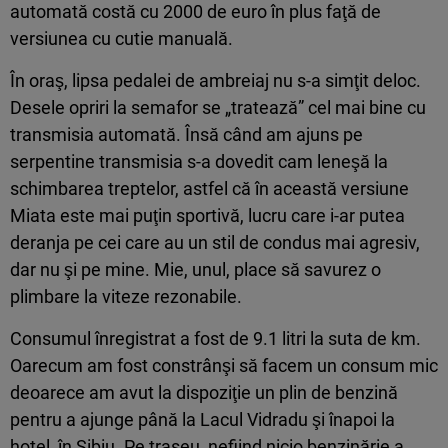
automată costă cu 2000 de euro în plus faţă de
versiunea cu cutie manuală.
În oraş, lipsa pedalei de ambreiaj nu s-a simţit deloc.
Desele opriri la semafor se „tratează” cel mai bine cu
transmisia automată. Însă când am ajuns pe
serpentine transmisia s-a dovedit cam leneşă la
schimbarea treptelor, astfel că în această versiune
Miata este mai puţin sportivă, lucru care i-ar putea
deranja pe cei care au un stil de condus mai agresiv,
dar nu şi pe mine. Mie, unul, place să savurez o
plimbare la viteze rezonabile.
Consumul înregistrat a fost de 9.1 litri la suta de km.
Oarecum am fost constrânşi să facem un consum mic
deoarece am avut la dispoziţie un plin de benzină
pentru a ajunge până la Lacul Vidradu şi înapoi la
hotel, în Sibiu. Pe traseu, nefiind nicio benzinărie a