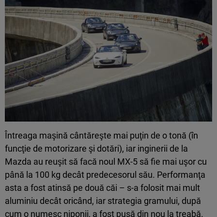
Întreaga maşină cântăreşte mai puţin de o tonă (în
funcţie de motorizare şi dotări), iar inginerii de la
Mazda au reuşit să facă noul MX-5 să fie mai uşor cu
până la 100 kg decât predecesorul său. Performanţa
asta a fost atinsă pe două căi – s-a folosit mai mult
aluminiu decât oricând, iar strategia gramului, după
cum o numesc niponii, a fost pusă din nou la treabă.