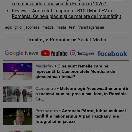
cea mai vândută mașină din Europa în 2026?
Review – Am testat Leapmotor B10 Hybrid EV în
România. Ce ne-a plăcut și ce mai are de îmbunătățit
Tags:
ghid
japoneză
mazda
miata
test
transfăgărăşan
Urmărește Promotor pe Social Media
Mediafax
• Cine sunt femeile care ne
reprezintă la Campionatele Mondiale de
gimnastică ritmică?
Cancan.ro
• Meteorologii Accuweather anunță
o toamnă cum nu prea a mai fost, în România.
Ce...
Prosport.ro
• Antonela Pătruț, iubita mult mai
tânără a milionarului Arpad Paszkany, s-a
fotografiat în jacuzzi