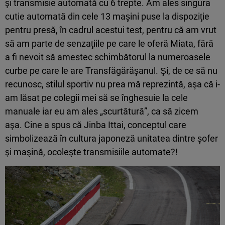
şi transmisie automată cu 6 trepte. Am ales singura
cutie automată din cele 13 maşini puse la dispoziţie
pentru presă, în cadrul acestui test, pentru că am vrut
să am parte de senzaţiile pe care le oferă Miata, fără
a fi nevoit să amestec schimbătorul la numeroasele
curbe pe care le are Transfăgărăşanul. Şi, de ce să nu
recunosc, stilul sportiv nu prea mă reprezintă, aşa că i-
am lăsat pe colegii mei să se înghesuie la cele
manuale iar eu am ales „scurtătură”, ca să zicem
aşa. Cine a spus că Jinba Ittai, conceptul care
simbolizează în cultura japoneză unitatea dintre şofer
şi maşină, ocoleşte transmisiile automate?!