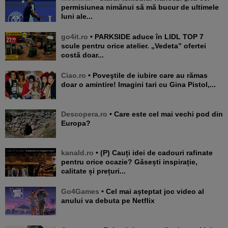
permisiunea nimănui să mă bucur de ultimele
luni ale...
go4it.ro
• PARKSIDE aduce în LIDL TOP 7
scule pentru orice atelier. „Vedeta” ofertei
costă doar...
Ciao.ro
• Poveştile de iubire care au rămas
doar o amintire! Imagini tari cu Gina Pistol,...
Descopera.ro
• Care este cel mai vechi pod din
Europa?
kanald.ro
• (P) Cauți idei de cadouri rafinate
pentru orice ocazie? Găsești inspirație,
calitate și prețuri...
Go4Games
• Cel mai așteptat joc video al
anului va debuta pe Netflix