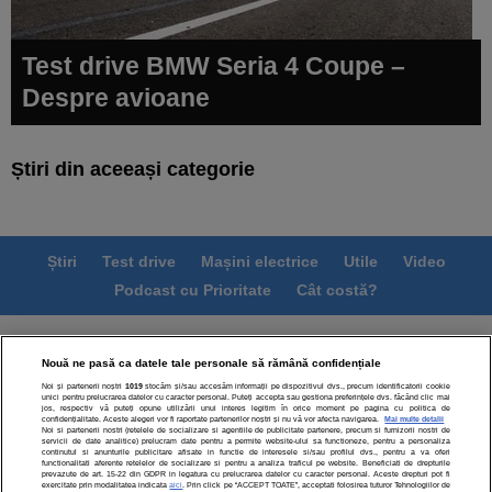
Test drive BMW Seria 4 Coupe –
Despre avioane
Știri din aceeași categorie
Știri
Test drive
Mașini electrice
Utile
Video
Podcast cu Prioritate
Cât costă?
Termeni si conditii
Politica de confidentialitate
Nouă ne pasă ca datele tale personale să rămână confidențiale
Politica de cookies
Echipa editorială
Contact
Noi și partenerii noștri
1019
stocăm și/sau accesăm informații pe dispozitivul dvs., precum identificatorii cookie
Modifică Setările
unici pentru prelucrarea datelor cu caracter personal. Puteți accepta sau gestiona preferințele dvs. făcând clic mai
jos, respectiv vă puteți opune utilizării unui interes legitim în orice moment pe pagina cu politica de
confidențialitate. Aceste alegeri vor fi raportate partenerilor noștri și nu vă vor afecta navigarea.
Mai multe detalii
Noi si partenerii nostri (retelele de socializare si agentiile de publicitate partenere, precum si furnizorii nostri de
servicii de date analitice) prelucram date pentru a permite website-ului sa functioneze, pentru a personaliza
continutul si anunturile publicitare afisate in functie de interesele si/sau profilul dvs., pentru a va oferi
functionalitati aferente retelelor de socializare si pentru a analiza traficul pe website. Beneficiati de drepturile
prevazute de art. 15-22 din GDPR in legatura cu prelucrarea datelor cu caracter personal. Aceste drepturi pot fi
exercitate prin modalitatea indicata
aici
. Prin click pe “ACCEPT TOATE”, acceptati folosirea tuturor Tehnologiilor de