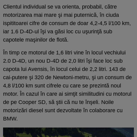
Clientul individual se va orienta, probabil, către
motorizarea mai mare şi mai puternică, în ciuda
ispititoarei cifre de consum de doar 4,2-4,5 l/100 km,
iar 1.6 D-4D-ul îşi va găsi loc cu uşurinţă sub
capotele maşinilor de flotă.
În timp ce motorul de 1,6 litri vine în locul vechiului
2.0 D-4D, un nou D-4D de 2,0 litri îşi face loc sub
capota lui Avensis, în locul celui de 2,2 litri. 143 de
cai-putere şi 320 de Newtoni-metru, şi un consum de
4,8 l/100 km sunt cifrele cu care se prezintă noul
motor. În cazul în care ai simţit similitudini cu motorul
de pe Cooper SD, să ştii că nu te înşeli. Noile
motorizări diesel sunt dezvoltate în colaborare cu
BMW.