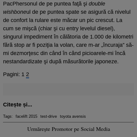
PacPhersonul de pe puntea faţă şi
double
wishbone
ul de pe puntea spate se asigură că nivelul
de confort la rulare este măcar un pic crescut. La
cum se mişcă (chiar şi cu entry levelul diesel),
singurul impediment în călătoria de 1.000 de kilometri
fără stop ar fi poziţia la volan, care m-ar „încuraja” să-
mi dezmorţesc din când în când picioarele-mi încă
nestandardizate şi după măsurătorile japoneze.
Pagini:
1
2
Citește și...
Tags:
facelift 2015
test-drive
toyota avensis
Urmărește Promotor pe Social Media