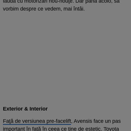
laudă cu motorizări nou-nouţe. Dar până acolo, să
vorbim despre ce vedem, mai întâi.
Exterior & Interior
Faţă de versiunea pre-facelift
, Avensis face un pas
important în faţă în ceea ce ţine de estetic. Toyota