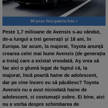
98 poze
Vezi galeria foto »
Peste 1,7 milioane de Avensis s-au vândut,
de-a lungul a trei generaţii şi 18 ani, în
Europa. Iar acum, la majorat, Toyota anunţă
crearea celei mai bune Avensis (de generaţia
a treia) care a existat vreodată. Aş vrea să
fac aici o glumă legat de faptul că, la
majorat, încă poartă haine de adolescent,
dar pe cine încerc eu să păcălesc? Toyota
Avensis nu a avut niciodată haine de
adolescent, ci costumaţii sobre. Ei bine, aici
nu e vorba despre schimbarea de