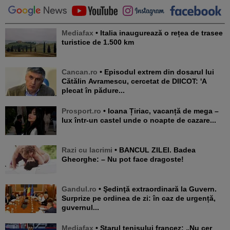
Mediafax
• Italia inaugurează o rețea de trasee
turistice de 1.500 km
Cancan.ro
• Episodul extrem din dosarul lui
Cătălin Avramescu, cercetat de DIICOT: 'A
plecat în pădure...
Prosport.ro
• Ioana Țiriac, vacanță de mega –
lux într-un castel unde o noapte de cazare...
Razi cu lacrimi
• BANCUL ZILEI. Badea
Gheorghe: – Nu pot face dragoste!
Gandul.ro
• Şedinţă extraordinară la Guvern.
Surprize pe ordinea de zi: în caz de urgență,
guvernul...
Mediafax
• Starul tenisului francez: „Nu cer