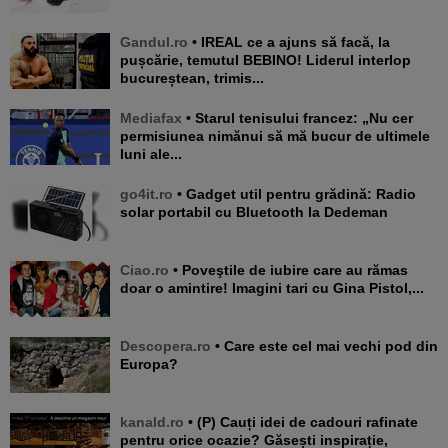
Gandul.ro
• IREAL ce a ajuns să facă, la
pușcărie, temutul BEBINO! Liderul interlop
bucureștean, trimis...
Mediafax
• Starul tenisului francez: „Nu cer
permisiunea nimănui să mă bucur de ultimele
luni ale...
go4it.ro
• Gadget util pentru grădină: Radio
solar portabil cu Bluetooth la Dedeman
Ciao.ro
• Poveştile de iubire care au rămas
doar o amintire! Imagini tari cu Gina Pistol,...
Descopera.ro
• Care este cel mai vechi pod din
Europa?
kanald.ro
• (P) Cauți idei de cadouri rafinate
pentru orice ocazie? Găsești inspirație,