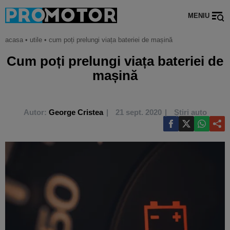
MENIU
acasa
•
utile
•
cum poți prelungi viața bateriei de mașină
Cum poți prelungi viața bateriei de
mașină
Autor:
George Cristea
21 sept. 2020
Știri auto