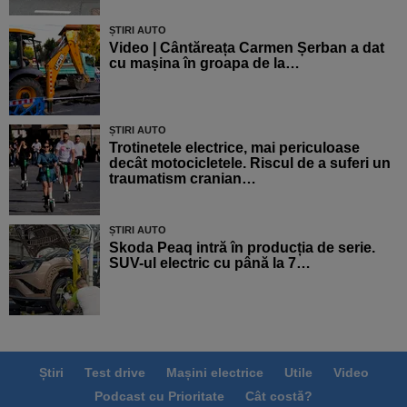
ȘTIRI AUTO
Video | Cântăreața Carmen Șerban a dat
cu mașina în groapa de la…
ȘTIRI AUTO
Trotinetele electrice, mai periculoase
decât motocicletele. Riscul de a suferi un
traumatism cranian…
ȘTIRI AUTO
Skoda Peaq intră în producția de serie.
SUV-ul electric cu până la 7…
Știri
Test drive
Mașini electrice
Utile
Video
Podcast cu Prioritate
Cât costă?