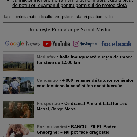
de patru ori examenul pentru permisul de motocicletă
Tags:
bateria auto
desulfatare
pulser
sfaturi practice
utile
Urmărește Promotor pe Social Media
Mediafax
• Italia inaugurează o rețea de trasee
turistice de 1.500 km
Cancan.ro
• 4.000 lei amendă tuturor românilor
care locuiesc la casă și fac acest lucru în...
Prosport.ro
• Ce dramă! A murit tatăl lui Leo
Messi, Jorge Messi
Razi cu lacrimi
• BANCUL ZILEI. Badea
Gheorghe: – Nu pot face dragoste!