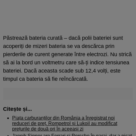
Păstrează bateria curată – dacă polii bateriei sunt
acoperiți de mizeri bateria se va descărca prin
pierderile de curent generate între electrozi. Nu strică
să ai la bord un voltmetru care să-ți indice tensiunea
bateriei. Dacă aceasta scade sub 12,4 volți, este
timpul ca bateria să fie reîncărcată.
Citește și...
Piața carburanților din România a înregistrat noi
reduceri de preț. Rompetrol și Lukoil au modificat
prețurile de două ori în aceeași zi
Jannik Sinner are Ferrari și Porsche în garaj, dar a picat