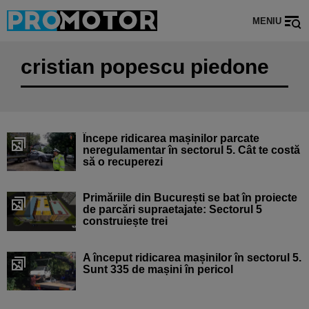
MENIU
cristian popescu piedone
Începe ridicarea mașinilor parcate
neregulamentar în sectorul 5. Cât te costă
să o recuperezi
Primăriile din București se bat în proiecte
de parcări supraetajate: Sectorul 5
construiește trei
A început ridicarea mașinilor în sectorul 5.
Sunt 335 de mașini în pericol