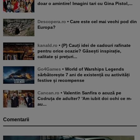
doar o amintire! Imagini tari cu Gina Pistol,...
Descopera.ro
• Care este cel mai vechi pod din
Europa?
kanald.ro
• (P) Cauți idei de cadouri rafinate
pentru orice ocazie? Găsești inspirație,
calitate și prețuri...
Go4Games
• World of Warships Legends
sărbătorește 7 ani de existență cu activități
festive și recompense
Cancan.ro
• Valentin Sanfira o acuză pe
Codruța de adulter? 'Am iubit doi ochi ce m-
au...
Comentarii