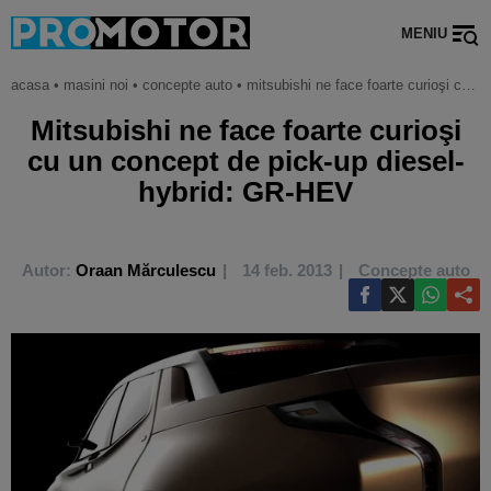
MENIU
acasa
•
masini noi
•
concepte auto
•
mitsubishi ne face foarte curioşi cu un concept de pick-up diesel-hybrid: gr-hev
Mitsubishi ne face foarte curioşi
cu un concept de pick-up diesel-
hybrid: GR-HEV
Autor:
Oraan Mărculescu
14 feb. 2013
Concepte auto