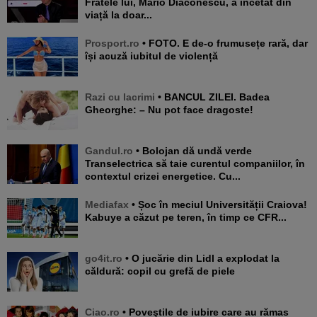
Fratele lui, Mario Diaconescu, a încetat din
viață la doar...
Prosport.ro
• FOTO. E de-o frumusețe rară, dar
își acuză iubitul de violență
Razi cu lacrimi
• BANCUL ZILEI. Badea
Gheorghe: – Nu pot face dragoste!
Gandul.ro
• Bolojan dă undă verde
Transelectrica să taie curentul companiilor, în
contextul crizei energetice. Cu...
Mediafax
• Șoc în meciul Universității Craiova!
Kabuye a căzut pe teren, în timp ce CFR...
go4it.ro
• O jucărie din Lidl a explodat la
căldură: copil cu grefă de piele
Ciao.ro
• Poveştile de iubire care au rămas