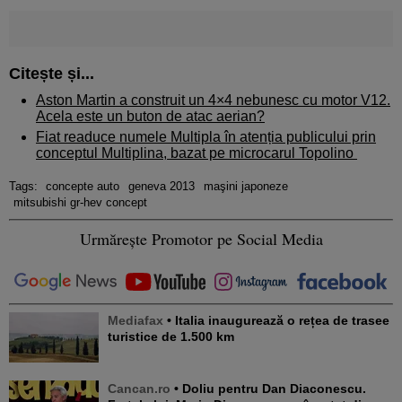
Citește și...
Aston Martin a construit un 4×4 nebunesc cu motor V12.
Acela este un buton de atac aerian?
Fiat readuce numele Multipla în atenția publicului prin
conceptul Multiplina, bazat pe microcarul Topolino
Tags:
concepte auto
geneva 2013
maşini japoneze
mitsubishi gr-hev concept
Urmărește Promotor pe Social Media
Mediafax
• Italia inaugurează o rețea de trasee
turistice de 1.500 km
Cancan.ro
• Doliu pentru Dan Diaconescu.