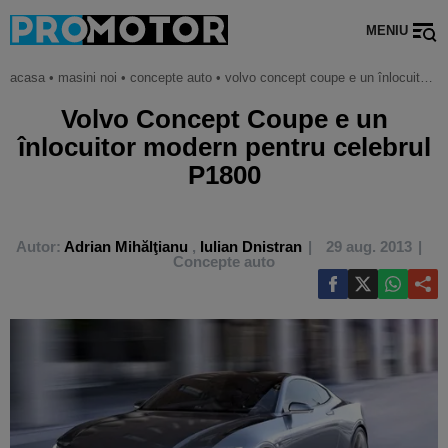
MENIU
acasa
•
masini noi
•
concepte auto
•
volvo concept coupe e un înlocuitor modern pentru celebrul p1800
Volvo Concept Coupe e un
înlocuitor modern pentru celebrul
P1800
Autor:
Adrian Mihălţianu
,
Iulian Dnistran
29 aug. 2013
Concepte auto