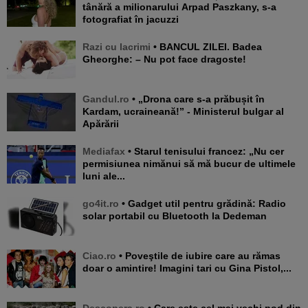
tânără a milionarului Arpad Paszkany, s-a
fotografiat în jacuzzi
Razi cu lacrimi
• BANCUL ZILEI. Badea
Gheorghe: – Nu pot face dragoste!
Gandul.ro
• „Drona care s-a prăbușit în
Kardam, ucraineană!” - Ministerul bulgar al
Apărării
Mediafax
• Starul tenisului francez: „Nu cer
permisiunea nimănui să mă bucur de ultimele
luni ale...
go4it.ro
• Gadget util pentru grădină: Radio
solar portabil cu Bluetooth la Dedeman
Ciao.ro
• Poveştile de iubire care au rămas
doar o amintire! Imagini tari cu Gina Pistol,...