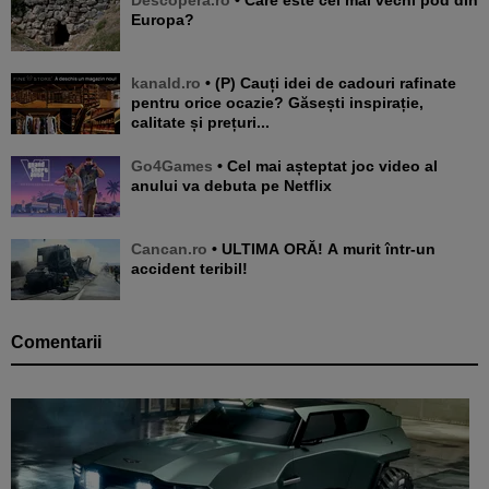
Descopera.ro
• Care este cel mai vechi pod din
Europa?
kanald.ro
• (P) Cauți idei de cadouri rafinate
pentru orice ocazie? Găsești inspirație,
calitate și prețuri...
Go4Games
• Cel mai așteptat joc video al
anului va debuta pe Netflix
Cancan.ro
• ULTIMA ORĂ! A murit într-un
accident teribil!
Comentarii