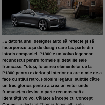
„E datoria unui designer auto să reflecte şi să
încorporeze tuşe de design care fac parte din
istoria companiei. P1800 e un Volvo legendar,
recunoscut pentru formele şi detaliile sale
frumoase. Totuşi, folosirea elementelor de la
P1800 pentru exterior şi interior nu are nimic de-a
face cu stilul retro. Folosim legături subtile către
un trec glorios pentru a crea un viitor unde
frumuseţea devine o parte recunoscută a
identităţii Volvo. Călătoria începe cu Concept
Coupe”
, a declarat Thomas Ingenlath, şeful