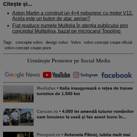
Citește și...
Aston Martin a construit un 4×4 nebunesc cu motor V12.
Acela este un buton de atac aerian?
Fiat readuce numele Multipla în atenția publicului prin
conceptul Multiplina, bazat pe microcarul Topolino
Tags:
concepte volvo
design volvo
Volvo
volvo concept coupe oficial
volvo concept coupe poze
Urmărește Promotor pe Social Media
Mediafax
• Italia inaugurează o rețea de trasee
turistice de 1.500 km
Cancan.ro
• 4.000 lei amendă tuturor românilor
care locuiesc la casă și fac acest lucru în...
Prosport.ro
• Antonela Pătruț, iubita mult mai