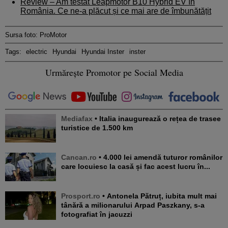
Review – Am testat Leapmotor B10 Hybrid EV în
România. Ce ne-a plăcut și ce mai are de îmbunătățit
Sursa foto: ProMotor
Tags:
electric
Hyundai
Hyundai Inster
inster
Urmărește Promotor pe Social Media
Mediafax
• Italia inaugurează o rețea de trasee
turistice de 1.500 km
Cancan.ro
• 4.000 lei amendă tuturor românilor
care locuiesc la casă și fac acest lucru în...
Prosport.ro
• Antonela Pătruț, iubita mult mai
tânără a milionarului Arpad Paszkany, s-a
fotografiat în jacuzzi