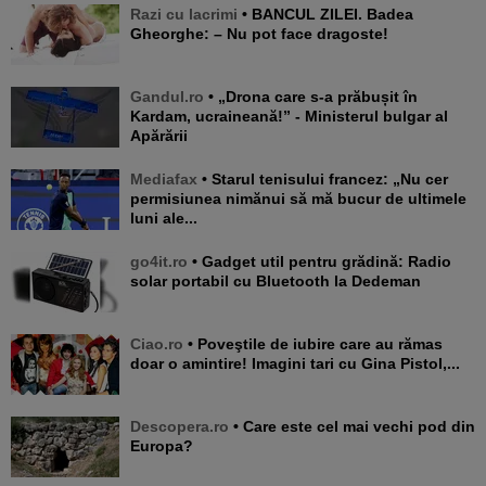
Razi cu lacrimi
• BANCUL ZILEI. Badea
Gheorghe: – Nu pot face dragoste!
Gandul.ro
• „Drona care s-a prăbușit în
Kardam, ucraineană!” - Ministerul bulgar al
Apărării
Mediafax
• Starul tenisului francez: „Nu cer
permisiunea nimănui să mă bucur de ultimele
luni ale...
go4it.ro
• Gadget util pentru grădină: Radio
solar portabil cu Bluetooth la Dedeman
Ciao.ro
• Poveştile de iubire care au rămas
doar o amintire! Imagini tari cu Gina Pistol,...
Descopera.ro
• Care este cel mai vechi pod din
Europa?