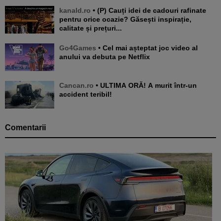
kanald.ro
• (P) Cauți idei de cadouri rafinate
pentru orice ocazie? Găsești inspirație,
calitate și prețuri...
Go4Games
• Cel mai așteptat joc video al
anului va debuta pe Netflix
Cancan.ro
• ULTIMA ORĂ! A murit într-un
accident teribil!
Comentarii