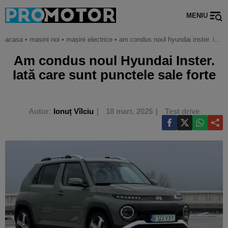
MENIU
acasa
•
masini noi
•
mașini electrice
•
am condus noul hyundai inster. iată care sunt punctele sale forte
Am condus noul Hyundai Inster.
Iată care sunt punctele sale forte
Autor:
Ionuț Vîlciu
18 mart. 2025
Test drive