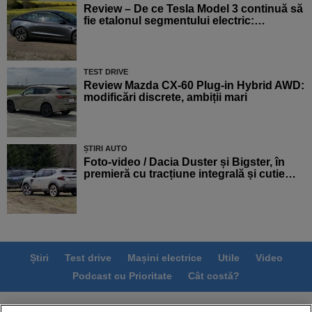
Review – De ce Tesla Model 3 continuă să
fie etalonul segmentului electric:…
TEST DRIVE
Review Mazda CX-60 Plug-in Hybrid AWD:
modificări discrete, ambiții mari
ȘTIRI AUTO
Foto-video / Dacia Duster și Bigster, în
premieră cu tracțiune integrală și cutie…
Știri
Test drive
Mașini electrice
Utile
Video
Podcast cu Prioritate
Cât costă?
Termeni si conditii
Politica de confidentialitate