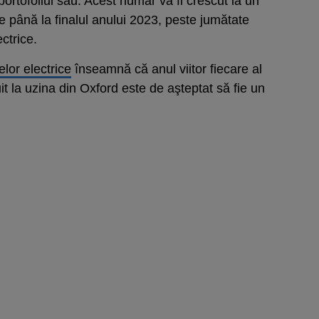
portofoliul său. Acest număr va fi crescut la un
te până la finalul anului 2023, peste jumătate
ctrice.
elor electrice
înseamnă că anul viitor fiecare al
it la uzina din Oxford este de aşteptat să fie un