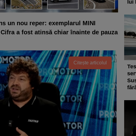
lui
ins un nou reper: exemplarul MINI
Cifra a fost atinsă chiar înainte de pauza
Citește articolul
Tes
ser
Sus
făr