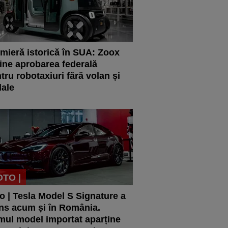
mieră istorică în SUA: Zoox
ine aprobarea federală
tru robotaxiuri fără volan și
ale
OTO |
o | Tesla Model S Signature a
ns acum și în România.
mul model importat aparține