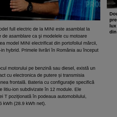
Dou
pre
lux
del full electric de la MINI este asamblat la
din
ie de asamblare ca şi modelele cu motoare
ea model MINI electrificat din portofoliul mărcii,
in hybrid. Primele livrări în România au început
locul motorului pe benzină sau diesel, există un
ct cu electronica de putere și transmisia
unea frontală. Bateria cu configuraţie specifică
e litiu-ion subdivizate în 12 module. Ele
ei T poziţionată în podeaua automobilului,
,6 kWh (28.9 kWh net).