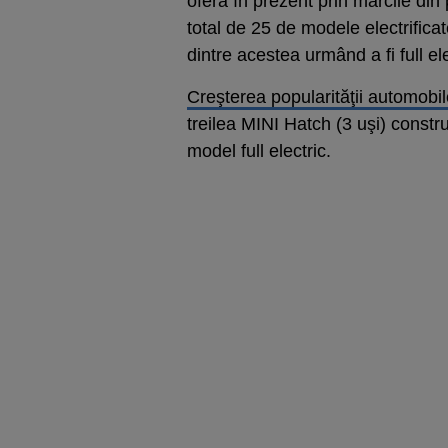
oferă în prezent prin mărcile din 
total de 25 de modele electrifica
dintre acestea urmând a fi full ele
Creşterea popularităţii automobil
treilea MINI Hatch (3 uşi) constru
model full electric.