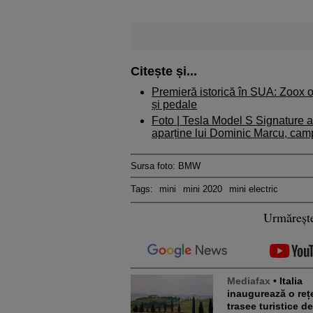
Citește și...
Premieră istorică în SUA: Zoox o
și pedale
Foto |
Tesla Model S Signature a
aparține lui Dominic Marcu, camp
Sursa foto: BMW
Tags:
mini
mini 2020
mini electric
Urmăreșt
Mediafax
• Italia
inaugurează o reț
trasee turistice d