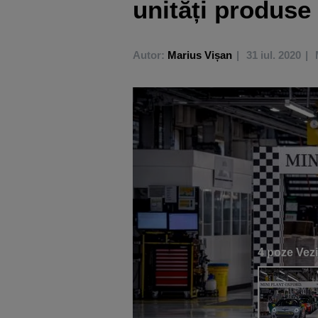
unități produse
Autor:
Marius Vișan
31 iul. 2020
4 poze
Vezi