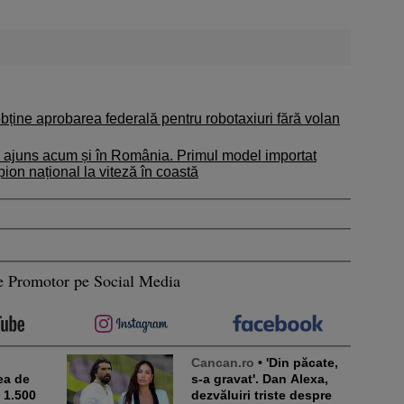
bține aprobarea federală pentru robotaxiuri fără volan
 ajuns acum și în România. Primul model importat
ion național la viteză în coastă
e Promotor pe Social Media
Cancan.ro
• 'Din păcate,
ea de
s-a gravat'. Dan Alexa,
e 1.500
dezvăluiri triste despre