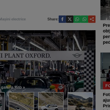
Mașini electrice
Share:
Pre
obț
pen
ped
F
 galeria foto »
Fot
aju
Pri