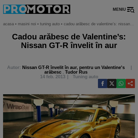
MENIU
acasa
•
masini noi
•
tuning auto
•
cadou arăbesc de valentine’s: nissan gt-r învelit în aur
Cadou arăbesc de Valentine’s:
Nissan GT-R învelit în aur
Autor:
Nissan GT-R învelit în aur, pentru un Valentine's
arăbesc
,
Tudor Rus
14 feb. 2013
Tuning auto