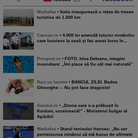
Mediafax
• Italia inaugurează o rețea de trasee
turistice de 1.500 km
Cancan.ro
• 4.000 lei amendă tuturor românilor
care locuiesc la casă și fac acest lucru în...
Prosport.ro
• FOTO. Irina Deleanu, imagini
incendiare: „Îmi place să fiu cât mai naturală”
Razi cu lacrimi
• BANCUL ZILEI. Badea
Gheorghe: – Nu pot face dragoste!
Gandul.ro
• „Drona care s-a prăbușit în
Kardam, ucraineană!” - Ministerul bulgar al
Apărării
Mediafax
• Starul tenisului francez: „Nu cer
permisiunea nimănui să mă bucur de ultimele