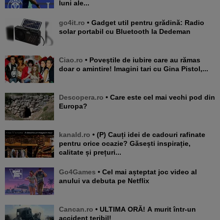
luni ale...
go4it.ro
• Gadget util pentru grădină: Radio
solar portabil cu Bluetooth la Dedeman
Ciao.ro
• Poveştile de iubire care au rămas
doar o amintire! Imagini tari cu Gina Pistol,...
Descopera.ro
• Care este cel mai vechi pod din
Europa?
kanald.ro
• (P) Cauți idei de cadouri rafinate
pentru orice ocazie? Găsești inspirație,
calitate și prețuri...
Go4Games
• Cel mai așteptat joc video al
anului va debuta pe Netflix
Cancan.ro
• ULTIMA ORĂ! A murit într-un
accident teribil!