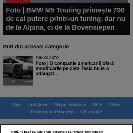
Foto | BMW M5 Touring primește 790
de cai putere printr-un tuning, dar nu
de la Alpina, ci de la Bovensiepen
Știri din aceeași categorie
TUNING AUTO
Foto | O companie americană oferă
modificările pe care Tesla nu le-a
adăugat…
Știri
Test drive
Mașini electrice
Utile
Video
Podcast cu Prioritate
Cât costă?
Termeni si conditii
Politica de confidentialitate
Nouă ne pasă ca datele tale personale să rămână confidențiale