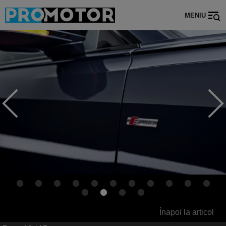
MENIU
Înapoi la articol