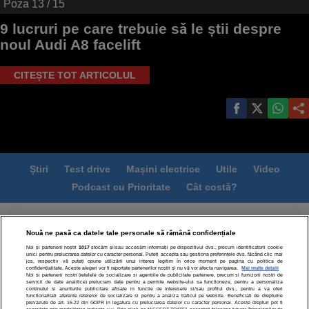
Poza
13
/ 15
9 lucruri pe care trebuie să le știi despre
noul Audi A8 facelift
CITEȘTE TOT ARTICOLUL
Știri
Test drive
Mașini electrice
Utile
Video
Podcast cu Prioritate
Cât costă?
Termeni si conditii
Politica de confidentialitate
Nouă ne pasă ca datele tale personale să rămână confidențiale
Politica de cookies
Echipa editorială
Contact
Noi și partenerii noștri
1017
stocăm și/sau accesăm informații pe dispozitivul dvs., precum identificatorii cookie
Modifică Setările
unici pentru prelucrarea datelor cu caracter personal. Puteți accepta sau gestiona preferințele dvs. făcând clic mai
jos, respectiv vă puteți opune utilizării unui interes legitim în orice moment pe pagina cu politica de
confidențialitate. Aceste alegeri vor fi raportate partenerilor noștri și nu vă vor afecta navigarea.
Mai multe detalii
Noi si partenerii nostri (retelele de socializare si agentiile de publicitate partenere, precum si furnizorii nostri de
servicii de date analitice) prelucram date pentru a permite website-ului sa functioneze, pentru a personaliza
continutul si anunturile publicitare afisate in functie de interesele si/sau profilul dvs., pentru a va oferi
functionalitati aferente retelelor de socializare si pentru a analiza traficul pe website. Beneficiati de drepturile
prevazute de art. 15-22 din GDPR in legatura cu prelucrarea datelor cu caracter personal. Aceste drepturi pot fi