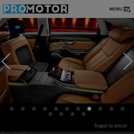
MENIU
Înapoi la articol