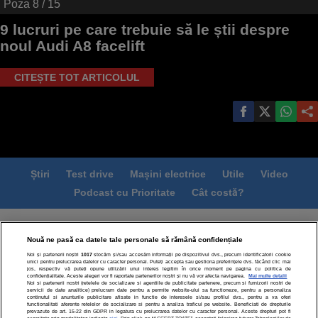
Poza
8
/ 15
9 lucruri pe care trebuie să le știi despre
noul Audi A8 facelift
CITEȘTE TOT ARTICOLUL
Știri
Test drive
Mașini electrice
Utile
Video
Podcast cu Prioritate
Cât costă?
Termeni si conditii
Politica de confidentialitate
Nouă ne pasă ca datele tale personale să rămână confidențiale
Politica de cookies
Echipa editorială
Contact
Noi și partenerii noștri
1017
stocăm și/sau accesăm informații pe dispozitivul dvs., precum identificatorii cookie
Modifică Setările
unici pentru prelucrarea datelor cu caracter personal. Puteți accepta sau gestiona preferințele dvs. făcând clic mai
jos, respectiv vă puteți opune utilizării unui interes legitim în orice moment pe pagina cu politica de
confidențialitate. Aceste alegeri vor fi raportate partenerilor noștri și nu vă vor afecta navigarea.
Mai multe detalii
Noi si partenerii nostri (retelele de socializare si agentiile de publicitate partenere, precum si furnizorii nostri de
servicii de date analitice) prelucram date pentru a permite website-ului sa functioneze, pentru a personaliza
continutul si anunturile publicitare afisate in functie de interesele si/sau profilul dvs., pentru a va oferi
functionalitati aferente retelelor de socializare si pentru a analiza traficul pe website. Beneficiati de drepturile
prevazute de art. 15-22 din GDPR in legatura cu prelucrarea datelor cu caracter personal. Aceste drepturi pot fi