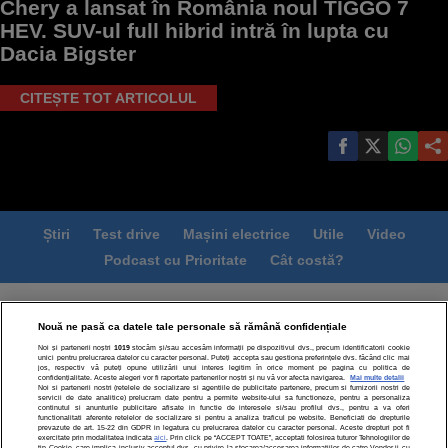
Chery a lansat în România noul TIGGO 7
HEV. SUV-ul full hibrid intră în lupta cu
Dacia Bigster
CITEȘTE TOT ARTICOLUL
Știri
Test drive
Mașini electrice
Utile
Video
Podcast cu Prioritate
Cât costă?
Termeni si conditii
Politica de confidentialitate
Nouă ne pasă ca datele tale personale să rămână confidențiale
Politica de cookies
Echipa editorială
Contact
Noi și partenerii noștri
1019
stocăm și/sau accesăm informații pe dispozitivul dvs., precum identificatorii cookie
Modifică Setările
unici pentru prelucrarea datelor cu caracter personal. Puteți accepta sau gestiona preferințele dvs. făcând clic mai
jos, respectiv vă puteți opune utilizării unui interes legitim în orice moment pe pagina cu politica de
confidențialitate. Aceste alegeri vor fi raportate partenerilor noștri și nu vă vor afecta navigarea.
Mai multe detalii
Noi si partenerii nostri (retelele de socializare si agentiile de publicitate partenere, precum si furnizorii nostri de
servicii de date analitice) prelucram date pentru a permite website-ului sa functioneze, pentru a personaliza
continutul si anunturile publicitare afisate in functie de interesele si/sau profilul dvs., pentru a va oferi
functionalitati aferente retelelor de socializare si pentru a analiza traficul pe website. Beneficiati de drepturile
prevazute de art. 15-22 din GDPR in legatura cu prelucrarea datelor cu caracter personal. Aceste drepturi pot fi
exercitate prin modalitatea indicata
aici
. Prin click pe “ACCEPT TOATE”, acceptati folosirea tuturor Tehnologiilor de
tip Cookie, care implica inclusiv acceptul dvs. cu privire la stocarea/accesarea informatiilor de catre Vendor-ii cu