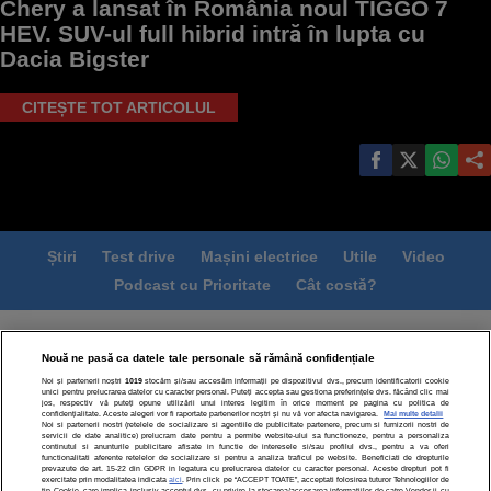
Chery a lansat în România noul TIGGO 7
HEV. SUV-ul full hibrid intră în lupta cu
Dacia Bigster
CITEȘTE TOT ARTICOLUL
Știri
Test drive
Mașini electrice
Utile
Video
Podcast cu Prioritate
Cât costă?
Termeni si conditii
Politica de confidentialitate
Nouă ne pasă ca datele tale personale să rămână confidențiale
Politica de cookies
Echipa editorială
Contact
Noi și partenerii noștri
1019
stocăm și/sau accesăm informații pe dispozitivul dvs., precum identificatorii cookie
Modifică Setările
unici pentru prelucrarea datelor cu caracter personal. Puteți accepta sau gestiona preferințele dvs. făcând clic mai
jos, respectiv vă puteți opune utilizării unui interes legitim în orice moment pe pagina cu politica de
confidențialitate. Aceste alegeri vor fi raportate partenerilor noștri și nu vă vor afecta navigarea.
Mai multe detalii
Noi si partenerii nostri (retelele de socializare si agentiile de publicitate partenere, precum si furnizorii nostri de
servicii de date analitice) prelucram date pentru a permite website-ului sa functioneze, pentru a personaliza
continutul si anunturile publicitare afisate in functie de interesele si/sau profilul dvs., pentru a va oferi
functionalitati aferente retelelor de socializare si pentru a analiza traficul pe website. Beneficiati de drepturile
prevazute de art. 15-22 din GDPR in legatura cu prelucrarea datelor cu caracter personal. Aceste drepturi pot fi
exercitate prin modalitatea indicata
aici
. Prin click pe “ACCEPT TOATE”, acceptati folosirea tuturor Tehnologiilor de
tip Cookie, care implica inclusiv acceptul dvs. cu privire la stocarea/accesarea informatiilor de catre Vendor-ii cu