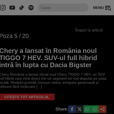
MENIU
Înapoi la articol
Poza
5
/ 20
Chery a lansat în România noul
TIGGO 7 HEV. SUV-ul full hibrid
intră în lupta cu Dacia Bigster
Chery România a lansat oficial noul Chery TIGGO 7 HEV, un SUV
full hibrid care intră direct într-un segment tot mai disputat pe piața
locală. Modelul promite consum redus, echipare generoasă și
utilizare fără încărcare […]
CITEȘTE TOT ARTICOLUL
Share: