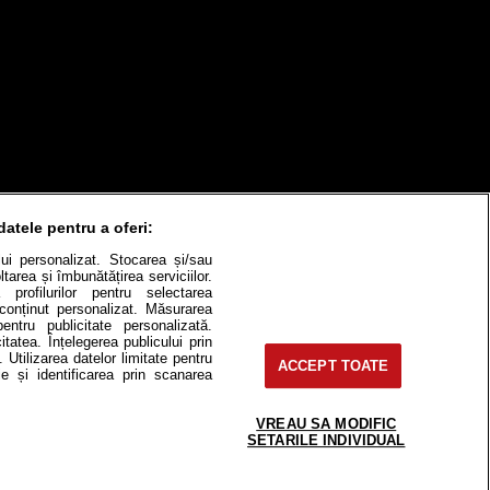
itate
Cât costă?
datele pentru a oferi:
ului personalizat. Stocarea și/sau
Contact
Modifică Setările
tarea și îmbunătățirea serviciilor.
 profilurilor pentru selectarea
e conținut personalizat. Măsurarea
pentru publicitate personalizată.
itatea. Înțelegerea publicului prin
. Utilizarea datelor limitate pentru
e-uri, instituţii mass-media, firme de
ACCEPT TOATE
e și identificarea prin scanarea
or fără acordul nostru.
 2, J2016000631407, CIF: RO35451445
VREAU SA MODIFIC
SETARILE INDIVIDUAL
lor.