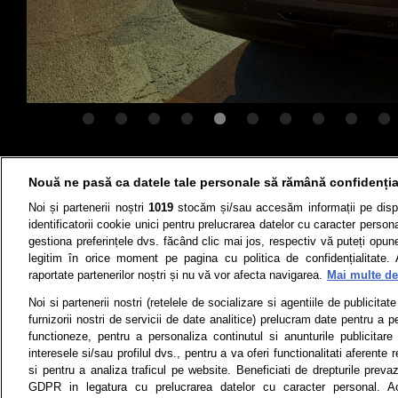
Știri
Test drive
Nouă ne pasă ca datele tale personale să rămână confidenția
Noi și partenerii noștri
1019
stocăm și/sau accesăm informații pe disp
Termeni si conditii
Politica de 
identificatorii cookie unici pentru prelucrarea datelor cu caracter person
gestiona preferințele dvs. făcând clic mai jos, respectiv vă puteți opune 
legitim în orice moment pe pagina cu politica de confidențialitate. 
raportate partenerilor noștri și nu vă vor afecta navigarea.
Mai multe det
Toate drepturile rezervate | Citarea 
Noi si partenerii nostri (retelele de socializare si agentiile de publicita
monitorizare) nu poate
furnizorii nostri de servicii de date analitice) prelucram date pentru a p
© 2026 - ARC MEDIA PUBLISHING SRL,
functioneze, pentru a personaliza continutul si anunturile publicitare
interesele si/sau profilul dvs., pentru a va oferi functionalitati aferente r
Dec
si pentru a analiza traficul pe website. Beneficiati de drepturile preva
GDPR in legatura cu prelucrarea datelor cu caracter personal. Ac