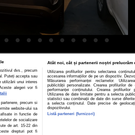
Mașini electrice
Utile
Video
Podcast cu Prior
le
Atât noi, cât și partenerii noștri prelucrăm 
ozitivul dvs., precum
Utilizarea profilurilor pentru selectarea conținut
confidentialitate
Politica de cookies
Echipa editorială
al. Puteți accepta sau
accesarea informațiilor de pe un dispozitiv. Dezvol
Măsurarea performanței reclamelor. Utilizarea
utilizării unui interes
publicității personalizate. Crearea profilurilor d
Aceste alegeri vor fi
performanței conținutului. Crearea profilurilor 
alii
Utilizarea de date limitate pentru a selecta public
statistici sau combinații de date din surse diferite
se poate face în limita a 250 de semne. Nicio instituţie sau persoană (sit
te partenere, precum si
a selecta conținutul. Date precise de geolocați
 reproduce integral scrierile publicistice purtătoare de Drepturi de Aut
dispozitivului.
ermite website-ului sa
 Adresa: București, Sos Fabrica de Glucoză, nr. 21, parter, sector
Listă parteneri (furnizori)
 afisate in functie de
etelelor de socializare
izia ONJN nr. 1598/16.09.2021. Jocurile de noroc sunt interzise minori
zute de art. 15-22 din
este drepturi pot fi