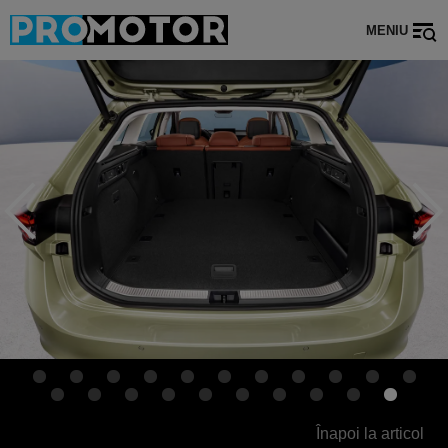
MENIU
Înapoi la articol