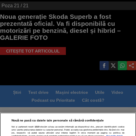
Poza
21
/ 21
Noua generație Skoda Superb a fost
prezentată oficial. Va fi disponibilă cu
motorizări pe benzină, diesel și hibrid –
GALERIE FOTO
CITEȘTE TOT ARTICOLUL
Știri
Test drive
Mașini electrice
Utile
Video
Podcast cu Prioritate
Cât costă?
Termeni si conditii
Politica de confidentialitate
Nouă ne pasă ca datele tale personale să rămână confidențiale
Politica de cookies
Echipa editorială
Contact
Noi și partenerii noștri
1019
stocăm și/sau accesăm informații pe dispozitivul dvs., precum identificatorii cookie
Modifică Setările
unici pentru prelucrarea datelor cu caracter personal. Puteți accepta sau gestiona preferințele dvs. făcând clic mai
jos, respectiv vă puteți opune utilizării unui interes legitim în orice moment pe pagina cu politica de
confidențialitate. Aceste alegeri vor fi raportate partenerilor noștri și nu vă vor afecta navigarea.
Mai multe detalii