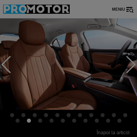
MENIU
Înapoi la articol