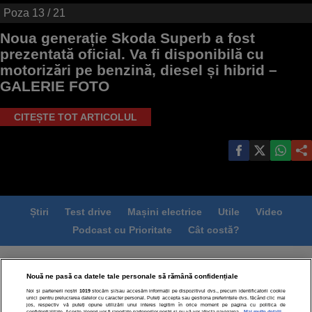
Poza
13
/ 21
Noua generație Skoda Superb a fost
prezentată oficial. Va fi disponibilă cu
motorizări pe benzină, diesel și hibrid –
GALERIE FOTO
CITEȘTE TOT ARTICOLUL
Știri
Test drive
Mașini electrice
Utile
Video
Podcast cu Prioritate
Cât costă?
Termeni si conditii
Politica de confidentialitate
Nouă ne pasă ca datele tale personale să rămână confidențiale
Politica de cookies
Echipa editorială
Contact
Noi și partenerii noștri
1019
stocăm și/sau accesăm informații pe dispozitivul dvs., precum identificatorii cookie
Modifică Setările
unici pentru prelucrarea datelor cu caracter personal. Puteți accepta sau gestiona preferințele dvs. făcând clic mai
jos, respectiv vă puteți opune utilizării unui interes legitim în orice moment pe pagina cu politica de
confidențialitate. Aceste alegeri vor fi raportate partenerilor noștri și nu vă vor afecta navigarea.
Mai multe detalii