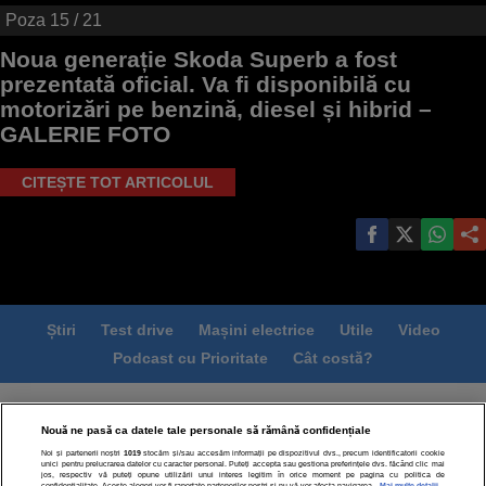
Poza
15
/ 21
Noua generație Skoda Superb a fost
prezentată oficial. Va fi disponibilă cu
motorizări pe benzină, diesel și hibrid –
GALERIE FOTO
CITEȘTE TOT ARTICOLUL
Știri
Test drive
Mașini electrice
Utile
Video
Podcast cu Prioritate
Cât costă?
Termeni si conditii
Politica de confidentialitate
Nouă ne pasă ca datele tale personale să rămână confidențiale
Politica de cookies
Echipa editorială
Contact
Noi și partenerii noștri
1019
stocăm și/sau accesăm informații pe dispozitivul dvs., precum identificatorii cookie
Modifică Setările
unici pentru prelucrarea datelor cu caracter personal. Puteți accepta sau gestiona preferințele dvs. făcând clic mai
jos, respectiv vă puteți opune utilizării unui interes legitim în orice moment pe pagina cu politica de
confidențialitate. Aceste alegeri vor fi raportate partenerilor noștri și nu vă vor afecta navigarea.
Mai multe detalii