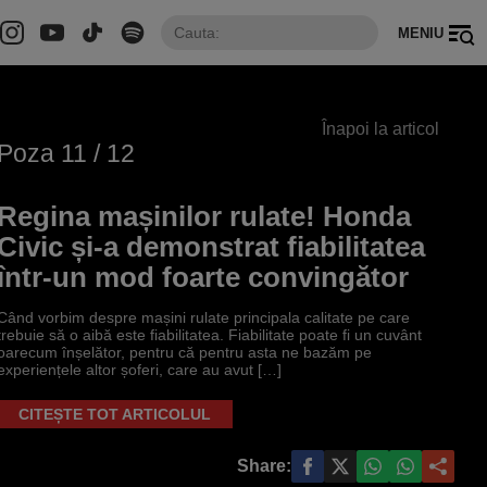
MENIU
Înapoi la articol
Poza
11
/ 12
Regina mașinilor rulate! Honda
Civic și-a demonstrat fiabilitatea
într-un mod foarte convingător
Când vorbim despre mașini rulate principala calitate pe care
trebuie să o aibă este fiabilitatea. Fiabilitate poate fi un cuvânt
oarecum înșelător, pentru că pentru asta ne bazăm pe
experiențele altor șoferi, care au avut […]
CITEȘTE TOT ARTICOLUL
Share: