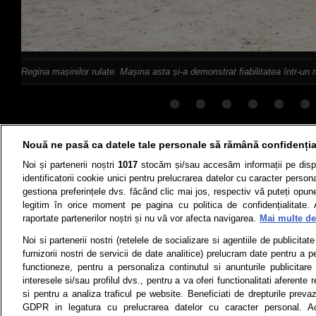
Regina mașinilor rulate. Mașina asta și-a demonstrat fiabilitatea într-un
Nouă ne pasă ca datele tale personale să rămână confidenția
Știri
Test drive
Noi și partenerii noștri
1017
stocăm și/sau accesăm informații pe disp
identificatorii cookie unici pentru prelucrarea datelor cu caracter person
Termeni si conditii
Politica de 
gestiona preferințele dvs. făcând clic mai jos, respectiv vă puteți opune 
legitim în orice moment pe pagina cu politica de confidențialitate. 
raportate partenerilor noștri și nu vă vor afecta navigarea.
Mai multe det
Noi si partenerii nostri (retelele de socializare si agentiile de publicita
Toate drepturile rezervate | Citarea 
monitorizare) nu poate
furnizorii nostri de servicii de date analitice) prelucram date pentru a p
functioneze, pentru a personaliza continutul si anunturile publicitare
© 2026 - ARC MEDIA PUBLISHING SRL,
interesele si/sau profilul dvs., pentru a va oferi functionalitati aferente r
si pentru a analiza traficul pe website. Beneficiati de drepturile preva
Dec
GDPR in legatura cu prelucrarea datelor cu caracter personal. Ac