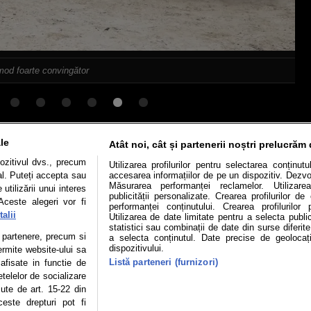
 mod foarte convingător
le
Atât noi, cât și partenerii noștri prelucrăm 
Mașini electrice
Utile
Video
Podcast cu Prior
ozitivul dvs., precum
Utilizarea profilurilor pentru selectarea conținut
al. Puteți accepta sau
accesarea informațiilor de pe un dispozitiv. Dezvol
confidentialitate
Politica de cookies
Echipa editorială
Măsurarea performanței reclamelor. Utilizarea
utilizării unui interes
publicității personalizate. Crearea profilurilor d
Aceste alegeri vor fi
performanței conținutului. Crearea profilurilor 
alii
Utilizarea de date limitate pentru a selecta public
statistici sau combinații de date din surse diferite
te partenere, precum si
se poate face în limita a 250 de semne. Nicio instituţie sau persoană (sit
a selecta conținutul. Date precise de geolocați
dispozitivului.
 reproduce integral scrierile publicistice purtătoare de Drepturi de Aut
ermite website-ului sa
Listă parteneri (furnizori)
 afisate in functie de
 Adresa: București, Sos Fabrica de Glucoză, nr. 21, parter, sector
etelelor de socializare
zute de art. 15-22 din
izia ONJN nr. 1598/16.09.2021. Jocurile de noroc sunt interzise minori
este drepturi pot fi