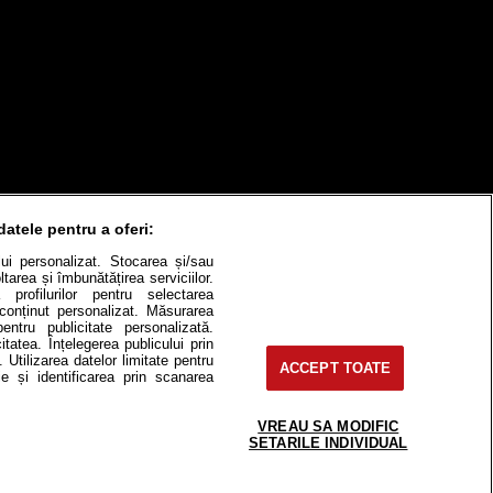
datele pentru a oferi:
itate
Cât costă?
ului personalizat. Stocarea și/sau
tarea și îmbunătățirea serviciilor.
Contact
Modifică Setările
 profilurilor pentru selectarea
e conținut personalizat. Măsurarea
pentru publicitate personalizată.
itatea. Înțelegerea publicului prin
. Utilizarea datelor limitate pentru
ACCEPT TOATE
e-uri, instituţii mass-media, firme de
e și identificarea prin scanarea
or fără acordul nostru.
VREAU SA MODIFIC
 2, J2016000631407, CIF: RO35451445
SETARILE INDIVIDUAL
lor.