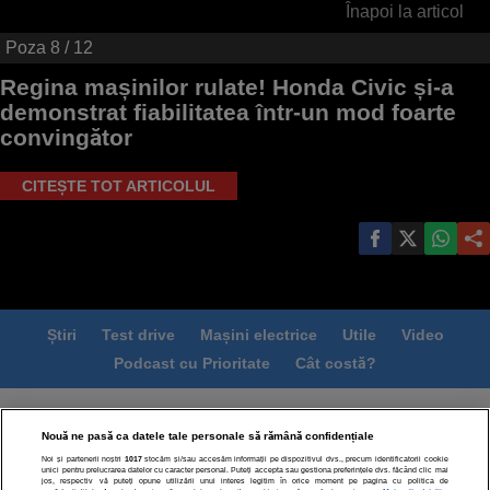
Înapoi la articol
Poza
8
/ 12
Regina mașinilor rulate! Honda Civic și-a
demonstrat fiabilitatea într-un mod foarte
convingător
CITEȘTE TOT ARTICOLUL
Știri
Test drive
Mașini electrice
Utile
Video
Podcast cu Prioritate
Cât costă?
Termeni si conditii
Politica de confidentialitate
Nouă ne pasă ca datele tale personale să rămână confidențiale
Politica de cookies
Echipa editorială
Contact
Noi și partenerii noștri
1017
stocăm și/sau accesăm informații pe dispozitivul dvs., precum identificatorii cookie
Modifică Setările
unici pentru prelucrarea datelor cu caracter personal. Puteți accepta sau gestiona preferințele dvs. făcând clic mai
jos, respectiv vă puteți opune utilizării unui interes legitim în orice moment pe pagina cu politica de