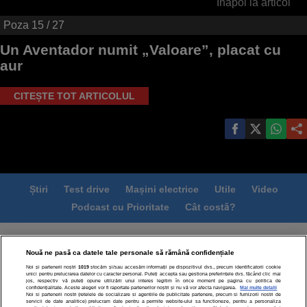
Înapoi la articol
Poza
15
/ 27
Un Aventador numit „Valoare”, placat cu
aur
CITEȘTE TOT ARTICOLUL
Știri
Test drive
Mașini electrice
Utile
Video
Podcast cu Prioritate
Cât costă?
Termeni si conditii
Politica de confidentialitate
Nouă ne pasă ca datele tale personale să rămână confidențiale
Politica de cookies
Echipa editorială
Contact
Noi și partenerii noștri
1019
stocăm și/sau accesăm informații pe dispozitivul dvs., precum identificatorii cookie
Modifică Setările
unici pentru prelucrarea datelor cu caracter personal. Puteți accepta sau gestiona preferințele dvs. făcând clic mai
jos, respectiv vă puteți opune utilizării unui interes legitim în orice moment pe pagina cu politica de
confidențialitate. Aceste alegeri vor fi raportate partenerilor noștri și nu vă vor afecta navigarea.
Mai multe detalii
Noi si partenerii nostri (retelele de socializare si agentiile de publicitate partenere, precum si furnizorii nostri de
servicii de date analitice) prelucram date pentru a permite website-ului sa functioneze, pentru a personaliza