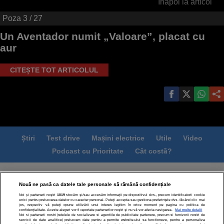
Înapoi la articol
Poza
3
/ 27
Un Aventador numit „Valoare”, placat cu
aur
CITEȘTE TOT ARTICOLUL
Știri
Test drive
Mașini electrice
Utile
Video
Podcast cu Prioritate
Cât costă?
Termeni si conditii
Politica de confidentialitate
Nouă ne pasă ca datele tale personale să rămână confidențiale
Politica de cookies
Echipa editorială
Contact
Noi și partenerii noștri
1019
stocăm și/sau accesăm informații pe dispozitivul dvs., precum identificatorii cookie
Modifică Setările
unici pentru prelucrarea datelor cu caracter personal. Puteți accepta sau gestiona preferințele dvs. făcând clic mai
jos, respectiv vă puteți opune utilizării unui interes legitim în orice moment pe pagina cu politica de
confidențialitate. Aceste alegeri vor fi raportate partenerilor noștri și nu vă vor afecta navigarea.
Mai multe detalii
Noi si partenerii nostri (retelele de socializare si agentiile de publicitate partenere, precum si furnizorii nostri de
servicii de date analitice) prelucram date pentru a permite website-ului sa functioneze, pentru a personaliza