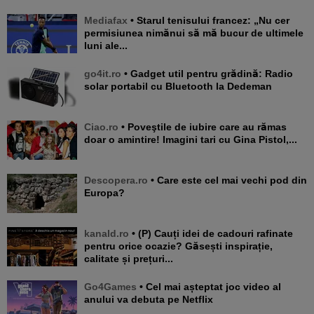
Mediafax
• Starul tenisului francez: „Nu cer
permisiunea nimănui să mă bucur de ultimele
luni ale...
go4it.ro
• Gadget util pentru grădină: Radio
solar portabil cu Bluetooth la Dedeman
Ciao.ro
• Poveştile de iubire care au rămas
doar o amintire! Imagini tari cu Gina Pistol,...
Descopera.ro
• Care este cel mai vechi pod din
Europa?
kanald.ro
• (P) Cauți idei de cadouri rafinate
pentru orice ocazie? Găsești inspirație,
calitate și prețuri...
Go4Games
• Cel mai așteptat joc video al
anului va debuta pe Netflix