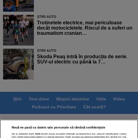
ȘTIRI AUTO
Trotinetele electrice, mai periculoase
decât motocicletele. Riscul de a suferi un
traumatism cranian…
ȘTIRI AUTO
Skoda Peaq intră în producția de serie.
SUV-ul electric cu până la 7…
Știri
Test drive
Mașini electrice
Utile
Video
Podcast cu Prioritate
Cât costă?
Termeni si conditii
Politica de confidentialitate
Nouă ne pasă ca datele tale personale să rămână confidențiale
Politica de cookies
Echipa editorială
Contact
Noi și partenerii noștri
1019
stocăm și/sau accesăm informații pe dispozitivul dvs., precum identificatorii cookie
Modifică Setările
unici pentru prelucrarea datelor cu caracter personal. Puteți accepta sau gestiona preferințele dvs. făcând clic mai