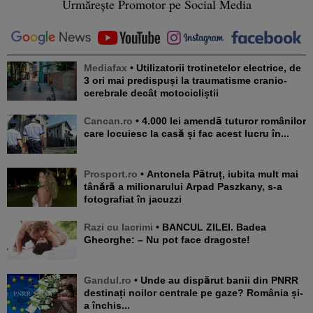
Urmărește Promotor pe Social Media
Mediafax
• Utilizatorii trotinetelor electrice, de
3 ori mai predispuși la traumatisme cranio-
cerebrale decât motocicliștii
Cancan.ro
• 4.000 lei amendă tuturor românilor
care locuiesc la casă și fac acest lucru în...
Prosport.ro
• Antonela Pătruț, iubita mult mai
tânără a milionarului Arpad Paszkany, s-a
fotografiat în jacuzzi
Razi cu lacrimi
• BANCUL ZILEI. Badea
Gheorghe: – Nu pot face dragoste!
Gandul.ro
• Unde au dispărut banii din PNRR
destinați noilor centrale pe gaze? România și-
a închis...