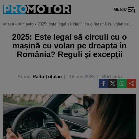
MENIU
acasa
•
știri auto
•
2025: este legal să circuli cu o mașină cu volan pe dreapta în românia? reguli și excepții
2025: Este legal să circuli cu o
mașină cu volan pe dreapta în
România? Reguli și excepții
Autor:
Radu Țuțulan
16 iun. 2025
Știri auto