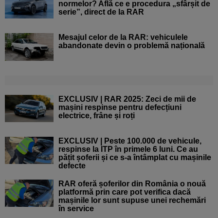
normelor? Află ce e procedura „sfârșit de
serie”, direct de la RAR
Mesajul celor de la RAR: vehiculele
abandonate devin o problemă națională
EXCLUSIV | RAR 2025: Zeci de mii de
mașini respinse pentru defecțiuni
electrice, frâne și roți
EXCLUSIV | Peste 100.000 de vehicule,
respinse la ITP în primele 6 luni. Ce au
pățit șoferii și ce s-a întâmplat cu mașinile
defecte
RAR oferă șoferilor din România o nouă
platformă prin care pot verifica dacă
mașinile lor sunt supuse unei rechemări
în service