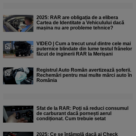
2025: RAR are obligația de a elibera
Cartea de Identitate a Vehiculului dacă
mașina nu are probleme tehnice?
VIDEO | Cum a trecut unul dintre cele mai
puternice blindate din lume testul frânelor
făcut de inginerii RAR la Merișani
Registrul Auto Român avertizează șoferii.
Rechemări pentru mai multe mărci auto în
România
Sfat de la RAR: Poți să reduci consumul
de carburant dacă pornești aerul
condiționat. Cum trebuie setat
2025: Ce se întâmplă dacă ai Check