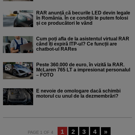
RAR anunță că becurile LED devin legale
în România. În ce condiții le putem folosi
și ce producători le vând
Cum poți afla de la asistentul virtual RAR
când îți expiră ITP-ul? Ce funcții are
chatbot-ul RARes
Peste 360.000 de euro, în vizită la RAR.
McLaren 765 LT a impresionat personalul
– FOTO
E nevoie de omologare dacă schimbi
motorul cu unul de la dezmembrări?
1
2
3
4
»
PAGE 1 OF 4