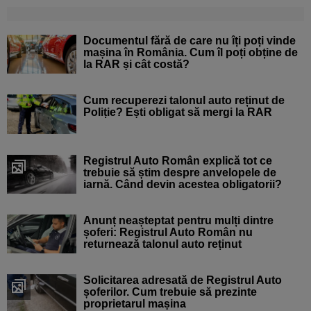
Documentul fără de care nu îți poți vinde
mașina în România. Cum îl poți obține de
la RAR și cât costă?
Cum recuperezi talonul auto reținut de
Poliție? Ești obligat să mergi la RAR
Registrul Auto Român explică tot ce
trebuie să știm despre anvelopele de
iarnă. Când devin acestea obligatorii?
Anunț neașteptat pentru mulți dintre
șoferi: Registrul Auto Român nu
returnează talonul auto reținut
Solicitarea adresată de Registrul Auto
șoferilor. Cum trebuie să prezinte
proprietarul mașina