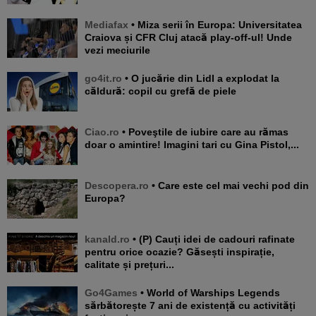
Mediafax
• Miza serii în Europa: Universitatea
Craiova și CFR Cluj atacă play-off-ul! Unde
vezi meciurile
go4it.ro
• O jucărie din Lidl a explodat la
căldură: copil cu grefă de piele
Ciao.ro
• Poveştile de iubire care au rămas
doar o amintire! Imagini tari cu Gina Pistol,...
Descopera.ro
• Care este cel mai vechi pod din
Europa?
kanald.ro
• (P) Cauți idei de cadouri rafinate
pentru orice ocazie? Găsești inspirație,
calitate și prețuri...
Go4Games
• World of Warships Legends
sărbătorește 7 ani de existență cu activități