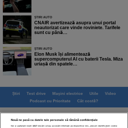
ȘTIRI AUTO
CNAIR avertizează asupra unui portal
neautorizat care vinde roviniete. Tarifele
sunt cu până…
ȘTIRI AUTO
Elon Musk își alimentează
supercomputerul AI cu baterii Tesla. Miza
uriașă din spatele…
Știri
Test drive
Mașini electrice
Utile
Video
Podcast cu Prioritate
Cât costă?
Termeni si conditii
Politica de confidentialitate
Nouă ne pasă ca datele tale personale să rămână confidențiale
Politica de cookies
Echipa editorială
Contact
Noi și partenerii noștri
1017
stocăm și/sau accesăm informații pe dispozitivul dvs., precum identificatorii cookie