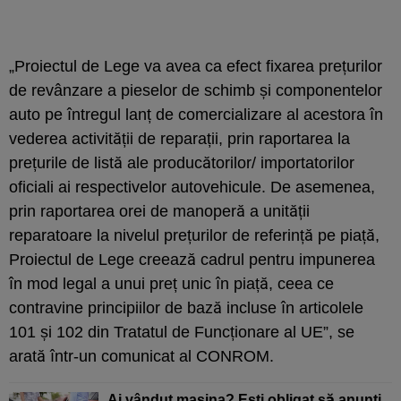
„Proiectul de Lege va avea ca efect fixarea prețurilor
de revânzare a pieselor de schimb și componentelor
auto pe întregul lanț de comercializare al acestora în
vederea activității de reparații, prin raportarea la
prețurile de listă ale producătorilor/ importatorilor
oficiali ai respectivelor autovehicule. De asemenea,
prin raportarea orei de manoperă a unității
reparatoare la nivelul prețurilor de referință pe piață,
Proiectul de Lege creează cadrul pentru impunerea
în mod legal a unui preț unic în piață, ceea ce
contravine principiilor de bază incluse în articolele
101 și 102 din Tratatul de Funcționare al UE”, se
arată într-un comunicat al CONROM.
Ai vândut mașina? Ești obligat să anunți