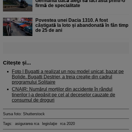
Germania dacă alegi să faci asta printr-o
firmă de specialitate
Povestea unei Dacia 1310. A fost
câștigată la loto și abandonată în fân timp
de 25 de ani
Citește și...
Foto |
Bugatti a realizat un nou model unicat, bazat pe
Bolide. Bugatti Destrier, a treia creație din cadrul
programului Solitaire
CNAIR: Numărul morților din accidente în rândul
tinerilor l-a depășit pe cel al deceselor cauzate de
consumul de droguri
Sursa foto: Shutterstock
Tags:
asigurarea rca
legislaţie
rca 2020