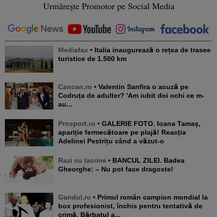
Urmărește Promotor pe Social Media
Mediafax
• Italia inaugurează o rețea de trasee
turistice de 1.500 km
Cancan.ro
• Valentin Sanfira o acuză pe
Codruța de adulter? 'Am iubit doi ochi ce m-
au...
Prosport.ro
• GALERIE FOTO. Ioana Tamaş,
apariție fermecătoare pe plajă! Reacția
Adelinei Pestrițu când a văzut-o
Razi cu lacrimi
• BANCUL ZILEI. Badea
Gheorghe: – Nu pot face dragoste!
Gandul.ro
• Primul român campion mondial la
box profesionist, închis pentru tentativă de
crimă. Bărbatul a...