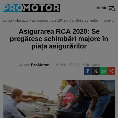
MENIU
acasa
•
știri auto
•
asigurarea rca 2020: se pregătesc schimbări majore în piața asigurărilor
Asigurarea RCA 2020: Se
pregătesc schimbări majore în
piața asigurărilor
Autor:
ProMotor
19 feb. 2020
Știri auto