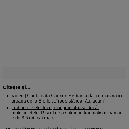
Citește și...
Video | Cântăreața Carmen Șerban a dat cu mașina în
groapa de la Eroilor: „Trage stânga rău, acum”
Trotinetele electrice, mai periculoase decât
motocicletele. Riscul de a suferi un traumatism cranian
e de 3,5 ori mai mare
Tags:
bugatti veyron grand sport venet
bugatti veyron venet