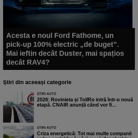
Acesta e noul Ford Fathome, un
pick-up 100% electric „de buget”.
Mai ieftin decât Duster, mai spațios
decât RAV4?
Știri din aceeași categorie
ȘTIRI AUTO
2026: Rovinieta și TollRo intră într-o nouă
etapă. CNAIR anunță când vor fi…
ȘTIRI AUTO
Criza energetică: Tot mai multe companii