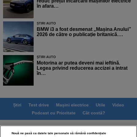
reduc prețul încărcării mașinilor electrice
în afara…
ȘTIRI AUTO
BMW i3 a fost desmenat „Mașina Anului”
2026 de către o publicație britanică.…
ȘTIRI AUTO
Motorina ar putea deveni mai ieftină.
Legea privind reducerea accizei a intrat
în…
Știri
Test drive
Mașini electrice
Utile
Video
Podcast cu Prioritate
Cât costă?
Termeni si conditii
Politica de confidentialitate
Nouă ne pasă ca datele tale personale să rămână confidențiale
Politica de cookies
Echipa editorială
Contact