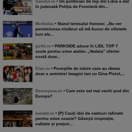
Gandul.ro
• Un politician de top din Libia a dat
în judecată Poliția de Frontieră din...
Mediafax
• Starul tenisului francez: „Nu cer
permisiunea nimănui să mă bucur de ultimele
luni ale...
go4it.ro
• PARKSIDE aduce în LIDL TOP 7
scule pentru orice atelier. „Vedeta” ofertei
costă doar...
Ciao.ro
• Poveştile de iubire care au rămas
doar o amintire! Imagini tari cu Gina Pistol,...
Descopera.ro
• Care este cel mai vechi pod din
Europa?
kanald.ro
• (P) Cauți idei de cadouri rafinate
pentru orice ocazie? Găsești inspirație,
calitate și prețuri...