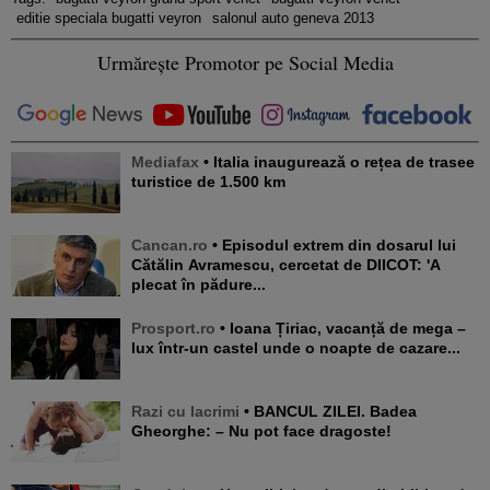
editie speciala bugatti veyron
salonul auto geneva 2013
Urmărește Promotor pe Social Media
Mediafax
• Italia inaugurează o rețea de trasee
turistice de 1.500 km
Cancan.ro
• Episodul extrem din dosarul lui
Cătălin Avramescu, cercetat de DIICOT: 'A
plecat în pădure...
Prosport.ro
• Ioana Țiriac, vacanță de mega –
lux într-un castel unde o noapte de cazare...
Razi cu lacrimi
• BANCUL ZILEI. Badea
Gheorghe: – Nu pot face dragoste!