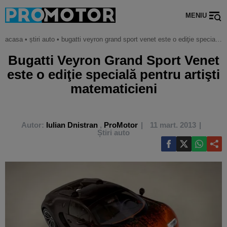
MENIU
acasa
•
știri auto
•
bugatti veyron grand sport venet este o ediţie specială pentru artişti matematicieni
Bugatti Veyron Grand Sport Venet
este o ediţie specială pentru artişti
matematicieni
Autor:
Iulian Dnistran
,
ProMotor
11 mart. 2013
Știri auto