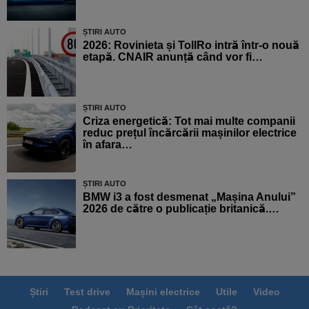
ȘTIRI AUTO
2026: Rovinieta și TollRo intră într-o nouă
etapă. CNAIR anunță când vor fi…
ȘTIRI AUTO
Criza energetică: Tot mai multe companii
reduc prețul încărcării mașinilor electrice
în afara…
ȘTIRI AUTO
BMW i3 a fost desmenat „Mașina Anului”
2026 de către o publicație britanică.…
Știri
Test drive
Mașini electrice
Utile
Video