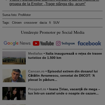
groapa de la Eroilor: „Trage stânga rău, acum”
Sursa foto: ProMotor
Tags:
Citroen
crossover
dacia
fi
SUV
Urmărește Promotor pe Social Media
Mediafax
• Italia inaugurează o rețea de trasee
turistice de 1.500 km
Cancan.ro
• Episodul extrem din dosarul lui
Cătălin Avramescu, cercetat de DIICOT: 'A
plecat în pădure...
Prosport.ro
• Ioana Țiriac, vacanță de mega –
lux într-un castel unde o noapte de cazare...