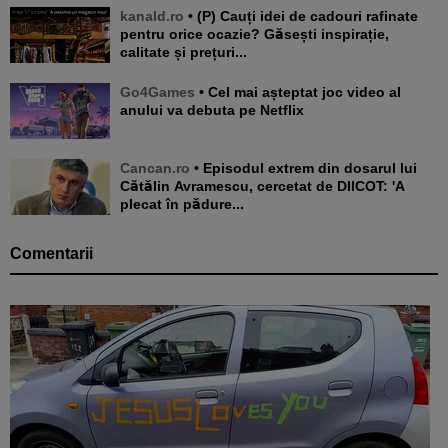
kanald.ro
• (P) Cauți idei de cadouri rafinate
pentru orice ocazie? Găsești inspirație,
calitate și prețuri...
Go4Games
• Cel mai așteptat joc video al
anului va debuta pe Netflix
Cancan.ro
• Episodul extrem din dosarul lui
Cătălin Avramescu, cercetat de DIICOT: 'A
plecat în pădure...
Comentarii