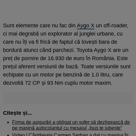
Sunt elemente care nu fac din
Aygo X
un off-roader,
ci mai degrabă un explorator al junglei urbane, cu
care nu îți va fi frică de faptul că lovești bara de
bordură atunci când parchezi. Toyota Aygo X are un
preț de pornire de 16.930 de euro în România. Este
prețul aferent versiunii de bază. Toate versiunile sunt
echipate cu un motor pe benzină de 1.0 litru, care
dezvoltă 72 CP și 93 Nm cuplu motor maxim.
Citește și...
Firma de asigurări a obligat un șofer să dezlipească de
pe mașină autocolantul cu mesajul „Isus te iubește”
Video | Cântăreața Carmen Șerban a dat cu mașina în