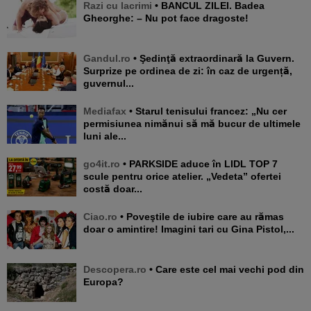
Razi cu lacrimi
• BANCUL ZILEI. Badea
Gheorghe: – Nu pot face dragoste!
Gandul.ro
• Şedinţă extraordinară la Guvern.
Surprize pe ordinea de zi: în caz de urgență,
guvernul...
Mediafax
• Starul tenisului francez: „Nu cer
permisiunea nimănui să mă bucur de ultimele
luni ale...
go4it.ro
• PARKSIDE aduce în LIDL TOP 7
scule pentru orice atelier. „Vedeta” ofertei
costă doar...
Ciao.ro
• Poveştile de iubire care au rămas
doar o amintire! Imagini tari cu Gina Pistol,...
Descopera.ro
• Care este cel mai vechi pod din
Europa?