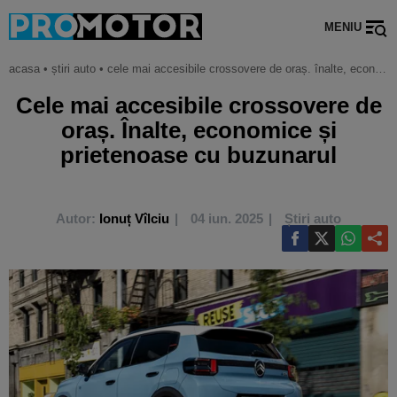
MENIU
acasa
•
știri auto
•
cele mai accesibile crossovere de oraș. înalte, economice și prietenoase cu buzunarul
Cele mai accesibile crossovere de
oraș. Înalte, economice și
prietenoase cu buzunarul
Autor:
Ionuț Vîlciu
04 iun. 2025
Știri auto