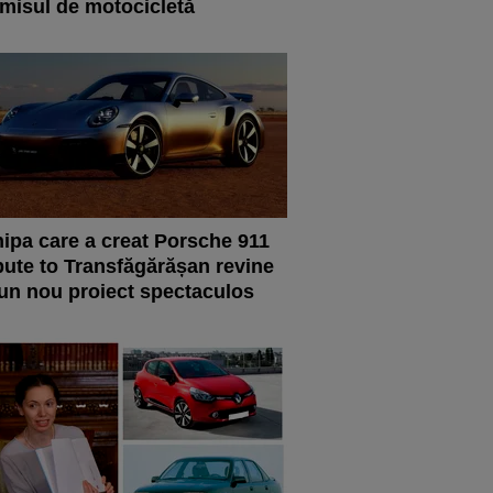
misul de motocicletă
ipa care a creat Porsche 911
bute to Transfăgărășan revine
un nou proiect spectaculos