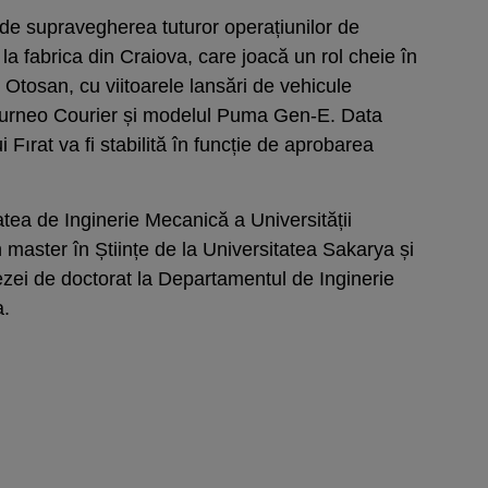
 de supravegherea tuturor operațiunilor de
la fabrica din Craiova, care joacă un rol cheie în
d Otosan, cu viitoarele lansări de vehicule
-Tourneo Courier și modelul Puma Gen-E. Data
ui Fırat va fi stabilită în funcție de aprobarea
atea de Inginerie Mecanică a Universității
n master în Științe de la Universitatea Sakarya și
ezei de doctorat la Departamentul de Inginerie
a.