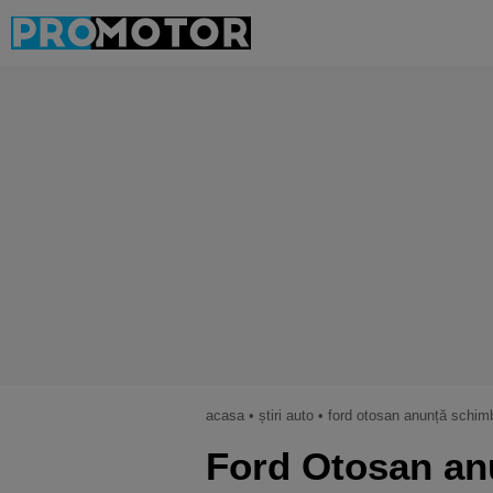
acasa
•
știri auto
•
ford otosan anunță schimb
Ford Otosan an