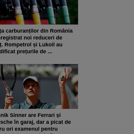
ța carburanților din România
nregistrat noi reduceri de
ț. Rompetrol și Lukoil au
ificat prețurile de ...
nik Sinner are Ferrari și
sche în garaj, dar a picat de
ru ori examenul pentru