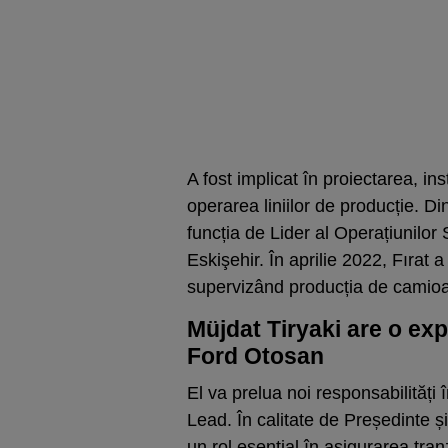
A fost implicat în proiectarea, in
operarea liniilor de producție. D
funcția de Lider al Operațiunilor
Eskişehir. În aprilie 2022, Fırat a 
supervizând producția de camioa
Müjdat Tiryaki are o exp
Ford Otosan
El va prelua noi responsabilități
Lead. În calitate de Președinte ș
un rol esențial în asigurarea tran