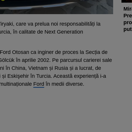
Mir
Pre
pro
Tiryaki, care va prelua noi responsabilități la
put
urcia, în calitate de Next Generation
a Ford Otosan ca inginer de proces la Secția de
Gölcük în aprilie 2002. Pe parcursul carierei sale
ni în China, Vietnam și Rusia și a lucrat, de
și Eskişehir în Turcia. Această experiență i-a
multinaționale
Ford
în medii diverse.