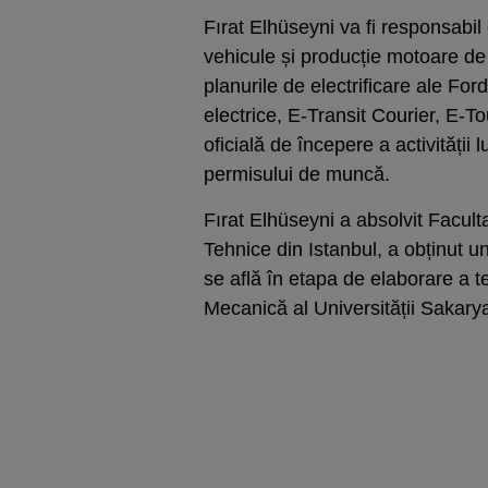
Fırat Elhüseyni va fi responsabil
vehicule și producție motoare de 
planurile de electrificare ale For
electrice, E-Transit Courier, E
oficială de începere a activității l
permisului de muncă.
Fırat Elhüseyni a absolvit Facult
Tehnice din Istanbul, a obținut u
se află în etapa de elaborare a t
Mecanică al Universității Sakary