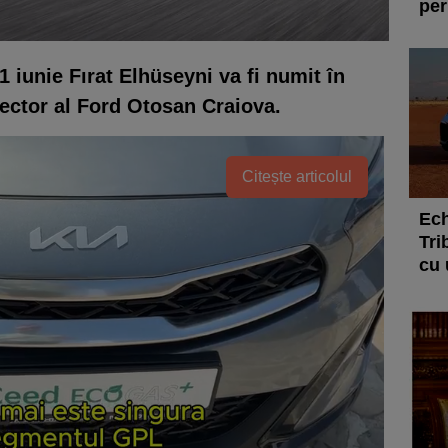
per
 iunie Fırat Elhüseyni va fi numit în
rector al Ford Otosan Craiova.
Citește articolul
Ech
Tri
cu 