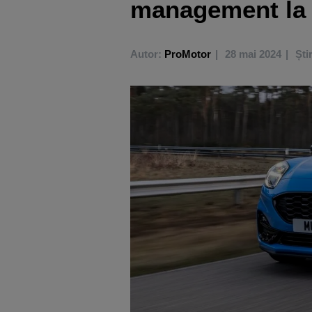
management la 
Autor:
ProMotor
28 mai 2024
Ști