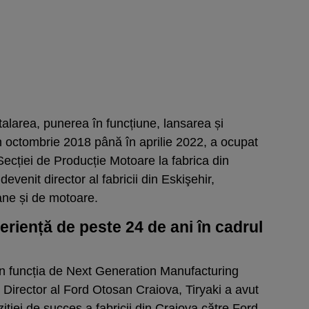
stalarea, punerea în funcțiune, lansarea și
in octombrie 2018 până în aprilie 2022, a ocupat
 Secției de Producție Motoare la fabrica din
devenit director al fabricii din Eskişehir,
ne și de motoare.
eriență de peste 24 de ani în cadrul
 în funcția de Next Generation Manufacturing
i Director al Ford Otosan Craiova, Tiryaki a avut
ziției de succes a fabricii din Craiova către Ford