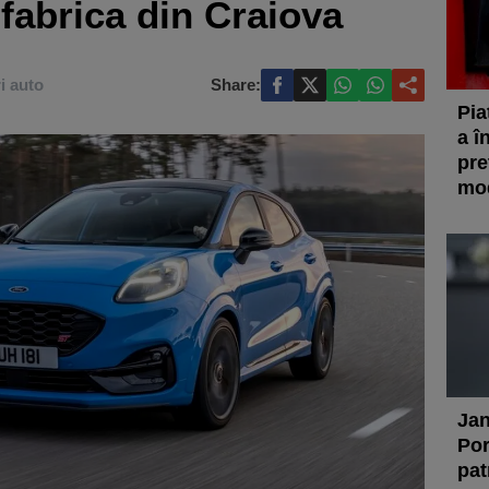
fabrica din Craiova
ri auto
Share:
Pia
a î
pre
mod
Jan
Por
pat