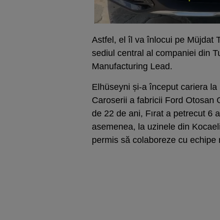
Astfel, el îl va înlocui pe Müjdat 
sediul central al companiei din T
Manufacturing Lead.
Elhüseyni și-a început cariera l
Caroserii a fabricii Ford Otosan 
de 22 de ani, Fırat a petrecut 6 a
asemenea, la uzinele din Kocaeli 
permis să colaboreze cu echipe 