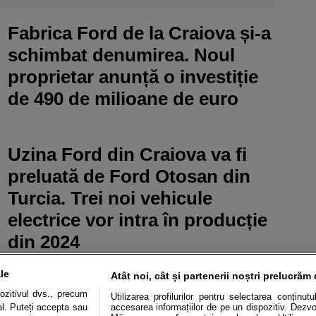
Fabrica Ford de la Craiova și-a
schimbat denumirea. Noul
proprietar anunță o investiție
de 490 de milioane de euro
Uzina Ford din Craiova va fi
preluată de Ford Otosan din
Turcia. Trei noi vehicule
electrice vor intra în producție
din 2024
le
Atât noi, cât și partenerii noștri prelucrăm 
ozitivul dvs., precum
Utilizarea profilurilor pentru selectarea conținut
al. Puteți accepta sau
accesarea informațiilor de pe un dispozitiv. Dezvol