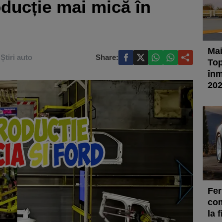
oducție mai mică în
Mai
Știri auto
Share:
Top
înm
20
Fer
com
la 