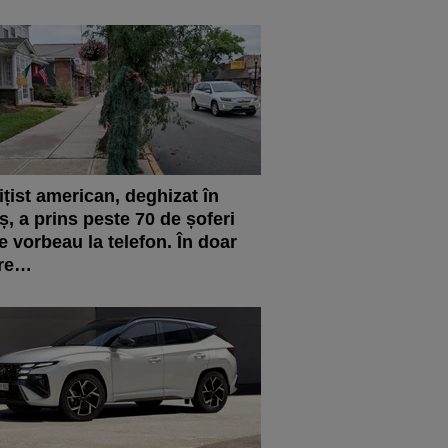
ițist american, deghizat în
iș, a prins peste 70 de șoferi
e vorbeau la telefon. În doar
ore…