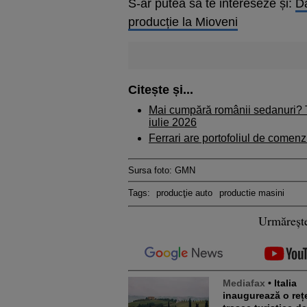
S-ar putea să te intereseze și:
Da
producție la Mioveni
Citește și...
Mai cumpără românii sedanuri? 
iulie 2026
Ferrari are portofoliul de comenz
Sursa foto: GMN
Tags:
producţie auto
productie masini
Urmăreșt
Mediafax
• Italia
inaugurează o reț