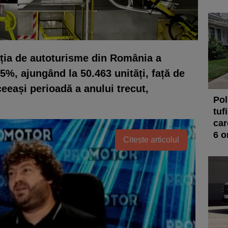
cția de autoturisme din România a
5%, ajungând la 50.463 unități, față de
ceeași perioadă a anului trecut,
Pol
tuf
car
6 
Citește articolul