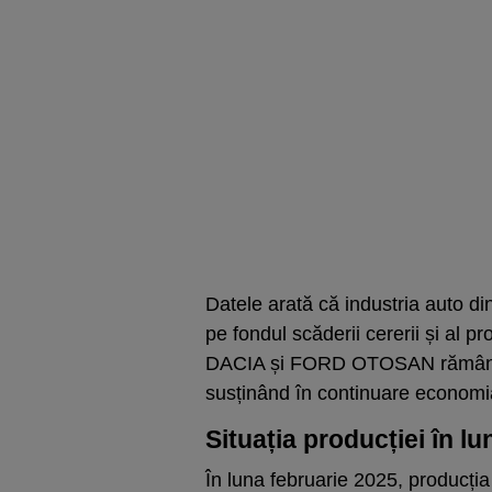
Datele arată că industria auto d
pe fondul scăderii cererii și al pr
DACIA și FORD OTOSAN rămân prin
susținând în continuare economia
Situația producției în l
În luna februarie 2025, producți