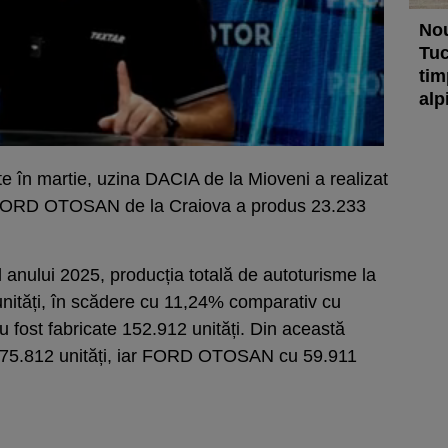
Nou
Tuc
tim
alp
ate în martie, uzina DACIA de la Mioveni a realizat
na FORD OTOSAN de la Craiova a produs 23.233
l anului 2025, producția totală de autoturisme la
 unități, în scădere cu 11,24% comparativ cu
u fost fabricate 152.912 unități. Din această
u 75.812 unități, iar FORD OTOSAN cu 59.911