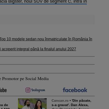
cia Bigster, noul SUV de segment C, intră în
Top 10 modele sedan nou înmatriculate în România în
i acoperit integral până la finalul anului 2027
e Promotor pe Social Media
Cancan.ro
• 'Din păcate,
ea de
s-a gravat'. Dan Alexa,