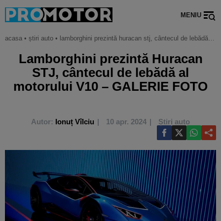
MENIU
acasa
•
știri auto
•
lamborghini prezintă huracan stj, cântecul de lebădă al motorului v10 – galerie foto
Lamborghini prezintă Huracan
STJ, cântecul de lebădă al
motorului V10 – GALERIE FOTO
Autor:
Ionuț Vîlciu
10 apr. 2024
Știri auto