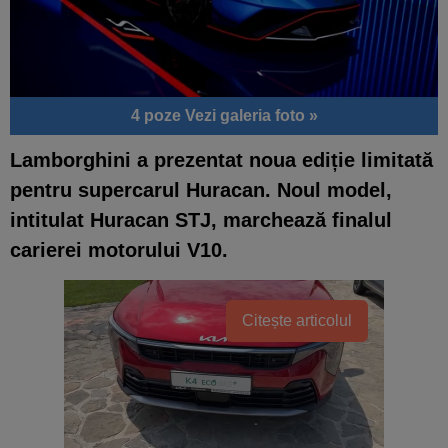
4 poze
Vezi galeria foto »
Lamborghini a prezentat noua ediție limitată
pentru supercarul Huracan. Noul model,
intitulat Huracan STJ, marchează finalul
carierei motorului V10.
Citește articolul