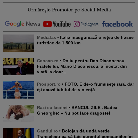
Urmărește Promotor pe Social Media
Mediafax
• Italia inaugurează o rețea de trasee
turistice de 1.500 km
Cancan.ro
• Doliu pentru Dan Diaconescu.
Fratele lui, Mario Diaconescu, a încetat din
viață la doar...
Prosport.ro
• FOTO. E de-o frumusețe rară, dar
își acuză iubitul de violență
Razi cu lacrimi
• BANCUL ZILEI. Badea
Gheorghe: – Nu pot face dragoste!
Gandul.ro
• Bolojan dă undă verde
Transelectrica să taie curentul companiilor, în