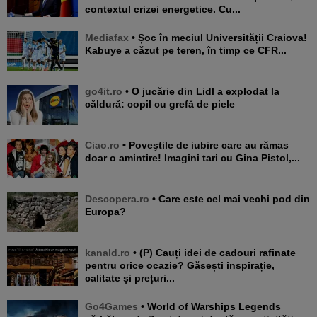
contextul crizei energetice. Cu...
Mediafax
• Șoc în meciul Universității Craiova!
Kabuye a căzut pe teren, în timp ce CFR...
go4it.ro
• O jucărie din Lidl a explodat la
căldură: copil cu grefă de piele
Ciao.ro
• Poveştile de iubire care au rămas
doar o amintire! Imagini tari cu Gina Pistol,...
Descopera.ro
• Care este cel mai vechi pod din
Europa?
kanald.ro
• (P) Cauți idei de cadouri rafinate
pentru orice ocazie? Găsești inspirație,
calitate și prețuri...
Go4Games
• World of Warships Legends