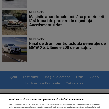
ȘTIRI AUTO
Mașinile abandonate pot lăsa proprietarii
fără locuri de parcare de reședință.
Avertismentul dat…
ȘTIRI AUTO
Final de drum pentru actuala generație de
BMW X5. Ultimele 200 de unități…
Știri
Test drive
Mașini electrice
Utile
Video
Podcast cu Prioritate
Cât costă?
Termeni si conditii
Politica de confidentialitate
Nouă ne pasă ca datele tale personale să rămână confidențiale
Politica de cookies
Echipa editorială
Contact
Noi și partenerii noștri
1017
stocăm și/sau accesăm informații pe dispozitivul dvs., precum identificatorii cookie
Modifică Setările
unici pentru prelucrarea datelor cu caracter personal. Puteți accepta sau gestiona preferințele dvs. făcând clic mai