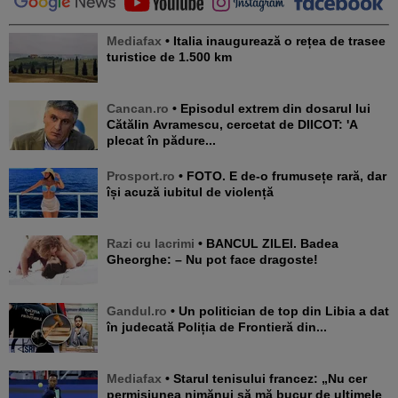
Mediafax
• Italia inaugurează o rețea de trasee
turistice de 1.500 km
Cancan.ro
• Episodul extrem din dosarul lui
Cătălin Avramescu, cercetat de DIICOT: 'A
plecat în pădure...
Prosport.ro
• FOTO. E de-o frumusețe rară, dar
își acuză iubitul de violență
Razi cu lacrimi
• BANCUL ZILEI. Badea
Gheorghe: – Nu pot face dragoste!
Gandul.ro
• Un politician de top din Libia a dat
în judecată Poliția de Frontieră din...
Mediafax
• Starul tenisului francez: „Nu cer
permisiunea nimănui să mă bucur de ultimele