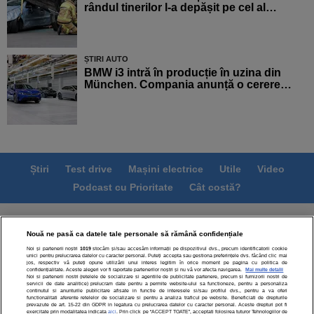
rândul tinerilor l-a depășit pe cel al…
ȘTIRI AUTO
BMW i3 intră în producție în uzina din
München. Compania anunță o cerere…
Știri
Test drive
Mașini electrice
Utile
Video
Podcast cu Prioritate
Cât costă?
Termeni si conditii
Politica de confidentialitate
Nouă ne pasă ca datele tale personale să rămână confidențiale
Politica de cookies
Echipa editorială
Contact
Noi și partenerii noștri
1019
stocăm și/sau accesăm informații pe dispozitivul dvs., precum identificatorii cookie
Modifică Setările
unici pentru prelucrarea datelor cu caracter personal. Puteți accepta sau gestiona preferințele dvs. făcând clic mai
jos, respectiv vă puteți opune utilizării unui interes legitim în orice moment pe pagina cu politica de
confidențialitate. Aceste alegeri vor fi raportate partenerilor noștri și nu vă vor afecta navigarea.
Mai multe detalii
Noi si partenerii nostri (retelele de socializare si agentiile de publicitate partenere, precum si furnizorii nostri de
servicii de date analitice) prelucram date pentru a permite website-ului sa functioneze, pentru a personaliza
continutul si anunturile publicitare afisate in functie de interesele si/sau profilul dvs., pentru a va oferi
functionalitati aferente retelelor de socializare si pentru a analiza traficul pe website. Beneficiati de drepturile
prevazute de art. 15-22 din GDPR in legatura cu prelucrarea datelor cu caracter personal. Aceste drepturi pot fi
exercitate prin modalitatea indicata
aici
. Prin click pe “ACCEPT TOATE”, acceptati folosirea tuturor Tehnologiilor de