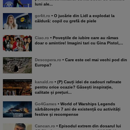
luni ale...
go4it.ro
• O jucărie din Lidl a explodat la
căldură: copil cu grefă de piele
Ciao.ro
• Poveştile de iubire care au rămas
doar o amintire! Imagini tari cu Gina Pistol,...
Descopera.ro
• Care este cel mai vechi pod din
Europa?
kanald.ro
• (P) Cauți idei de cadouri rafinate
pentru orice ocazie? Găsești inspirație,
calitate și prețuri...
Go4Games
• World of Warships Legends
sărbătorește 7 ani de existență cu activități
festive și recompense
Cancan.ro
• Episodul extrem din dosarul lui