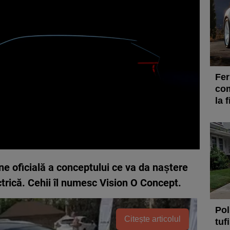
Fer
com
la 
e oficială a conceptului ce va da naștere
ctrică. Cehii îl numesc Vision O Concept.
Pol
Citește articolul
tuf