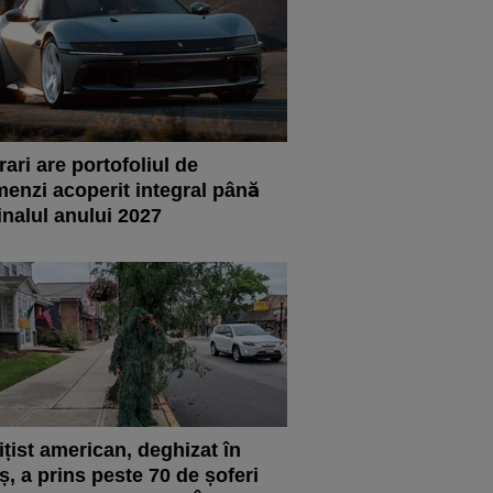
rari are portofoliul de
enzi acoperit integral până
finalul anului 2027
ițist american, deghizat în
iș, a prins peste 70 de șoferi