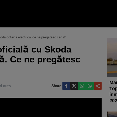
oda octavia electrică. ce ne pregătesc cehii?
ficială cu Skoda
că. Ce ne pregătesc
Mai
ri auto
Share:
Top
înm
20