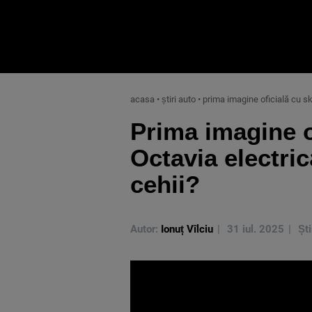
acasa
•
știri auto
•
prima imagine oficială cu sk
Prima imagine o
Octavia electri
cehii?
Autor:
Ionuț Vîlciu
31 iul. 2025
Ști