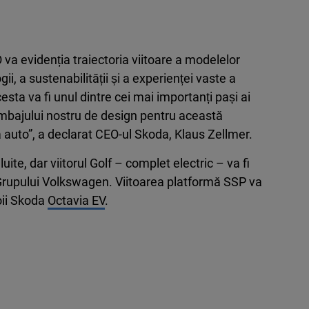
 va evidenția traiectoria viitoare a modelelor
ii, a sustenabilității și a experienței vaste a
ta va fi unul dintre cei mai importanți pași ai
 limbajului nostru de design pentru această
a auto”, a declarat CEO-ul Skoda, Klaus Zellmer.
uite, dar viitorul Golf – complet electric – va fi
Grupului Volkswagen. Viitoarea platformă SSP va
noii Skoda
Octavia EV
.