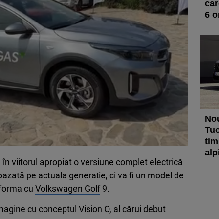
car
6 
Nou
Tuc
tim
alp
în viitorul apropiat o versiune complet electrică
bazată pe actuala generație, ci va fi un model de
atforma cu
Volkswagen Golf
9.
agine cu conceptul Vision O, al cărui debut