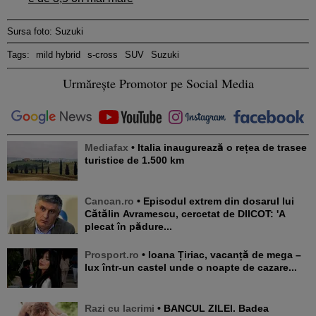
Sursa foto: Suzuki
Tags:
mild hybrid
s-cross
SUV
Suzuki
Urmărește Promotor pe Social Media
Mediafax
• Italia inaugurează o rețea de trasee
turistice de 1.500 km
Cancan.ro
• Episodul extrem din dosarul lui
Cătălin Avramescu, cercetat de DIICOT: 'A
plecat în pădure...
Prosport.ro
• Ioana Țiriac, vacanță de mega –
lux într-un castel unde o noapte de cazare...
Razi cu lacrimi
• BANCUL ZILEI. Badea