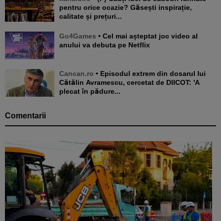
pentru orice ocazie? Găsești inspirație,
calitate și prețuri...
Go4Games
• Cel mai așteptat joc video al
anului va debuta pe Netflix
Cancan.ro
• Episodul extrem din dosarul lui
Cătălin Avramescu, cercetat de DIICOT: 'A
plecat în pădure...
Comentarii