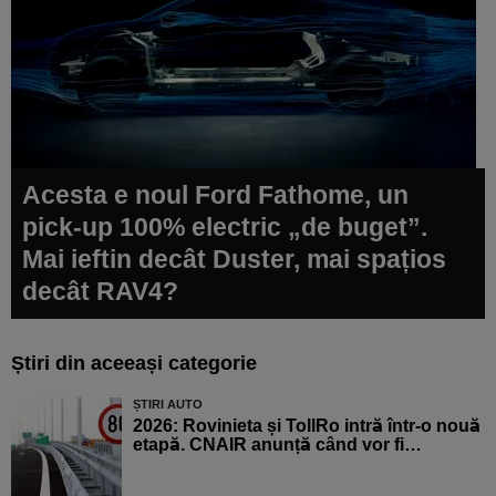
Acesta e noul Ford Fathome, un
pick-up 100% electric „de buget”.
Mai ieftin decât Duster, mai spațios
decât RAV4?
Știri din aceeași categorie
ȘTIRI AUTO
2026: Rovinieta și TollRo intră într-o nouă
etapă. CNAIR anunță când vor fi…