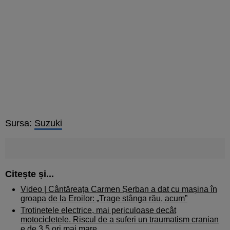
Sursa:
Suzuki
Citește și...
Video | Cântăreața Carmen Șerban a dat cu mașina în
groapa de la Eroilor: „Trage stânga rău, acum”
Trotinetele electrice, mai periculoase decât
motocicletele. Riscul de a suferi un traumatism cranian
e de 3,5 ori mai mare