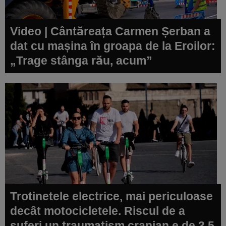
Video | Cântăreața Carmen Șerban a
dat cu mașina în groapa de la Eroilor:
„Trage stânga rău, acum”
Trotinetele electrice, mai periculoase
decât motocicletele. Riscul de a
suferi un traumatism cranian e de 3,5