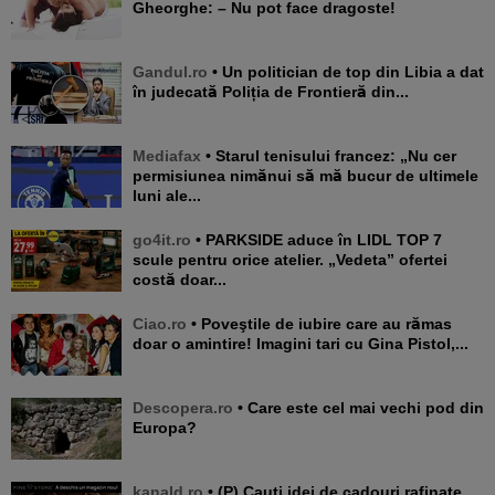
Gheorghe: – Nu pot face dragoste!
Gandul.ro
• Un politician de top din Libia a dat
în judecată Poliția de Frontieră din...
Mediafax
• Starul tenisului francez: „Nu cer
permisiunea nimănui să mă bucur de ultimele
luni ale...
go4it.ro
• PARKSIDE aduce în LIDL TOP 7
scule pentru orice atelier. „Vedeta” ofertei
costă doar...
Ciao.ro
• Poveştile de iubire care au rămas
doar o amintire! Imagini tari cu Gina Pistol,...
Descopera.ro
• Care este cel mai vechi pod din
Europa?
kanald.ro
• (P) Cauți idei de cadouri rafinate