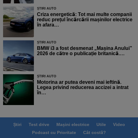
ȘTIRI AUTO
Criza energetică: Tot mai multe companii
reduc prețul încărcării mașinilor electrice
în afara…
ȘTIRI AUTO
BMW i3 a fost desmenat „Mașina Anului”
2026 de către o publicație britanică.…
ȘTIRI AUTO
Motorina ar putea deveni mai ieftină.
Legea privind reducerea accizei a intrat
în…
Știri
Test drive
Mașini electrice
Utile
Video
Podcast cu Prioritate
Cât costă?