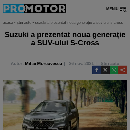
MENIU
acasa
•
știri auto
•
suzuki a prezentat noua generație a suv-ului s-cross
Suzuki a prezentat noua generație
a SUV-ului S-Cross
Autor:
Mihai Morcovescu
26 nov. 2021
Știri auto