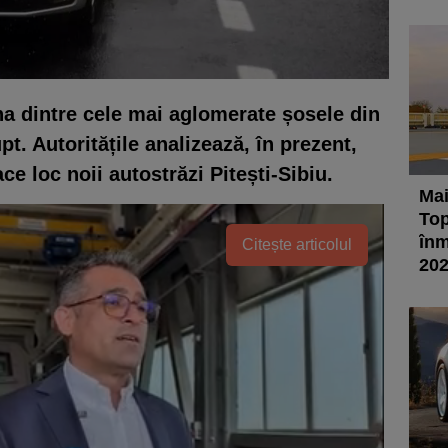
una dintre cele mai aglomerate șosele din
pt. Autoritățile analizează, în prezent,
e loc noii autostrăzi Pitești-Sibiu.
Mai
Top
înm
Citește articolul
20