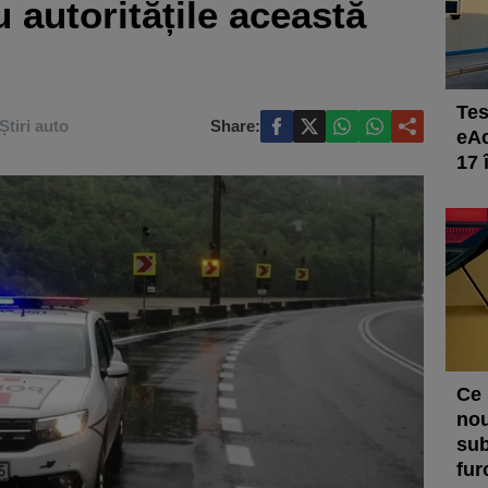
u autoritățile această
Tes
Știri auto
Share:
eAc
17 
Ce 
nou
sub
fur