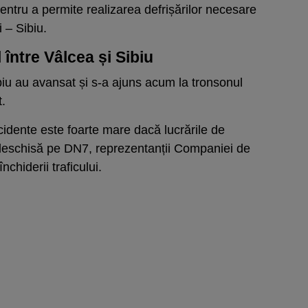
ntru a permite realizarea defrișărilor necesare
i – Sibiu.
 între Vâlcea și Sibiu
ibiu au avansat și s-a ajuns acum la tronsonul
t.
cidente este foarte mare dacă lucrările de
 deschisă pe DN7, reprezentanții Companiei de
chiderii traficului.