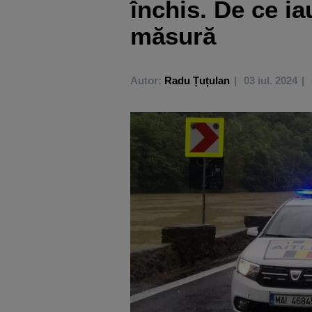
închis. De ce ia
măsură
Autor:
Radu Țuțulan
03 iul. 2024