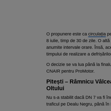
O propunere este ca
circulația
pe
8 iulie, timp de 30 de zile. O altă
anumite intervale orare. Însă, ac
timpului de realizare a defrișărilo
O decizie se va lua până la final
CNAIR pentru ProMotor.
Pitești – Râmnicu Vâlcea
Oltului
Nu s-a stabilit dacă DN 7 va fi înc
traficul pe Dealu Negru, până î