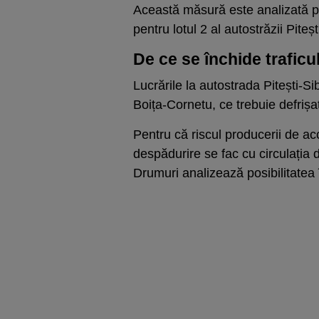
Această măsură este analizată pe
pentru lotul 2 al autostrăzii Piteșt
De ce se închide traficul
Lucrările la autostrada Pitești-S
Boița-Cornetu, ce trebuie defrișa
Pentru că riscul producerii de ac
despădurire se fac cu circulația
Drumuri analizează posibilitatea în