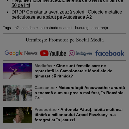
Prețurile motorinei scad. Diferență de 8 lei la un plin de
50 de litri
DRDP Constanța avertizează șoferii: Obiecte metalice
periculoase au apărut pe Autostrada A2
Tags:
a2
accidente
autostrada soarelui
bucureşti constanţa
Urmărește Promotor pe Social Media
Mediafax
• Cine sunt femeile care ne
reprezintă la Campionatele Mondiale de
gimnastică ritmică?
Cancan.ro
• Meteorologii Accuweather anunță
o toamnă cum nu prea a mai fost, în România.
Ce...
Prosport.ro
• Antonela Pătruț, iubita mult mai
tânără a milionarului Arpad Paszkany, s-a
fotografiat în jacuzzi