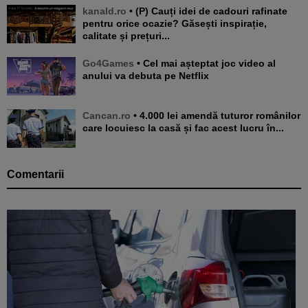
kanald.ro
• (P) Cauți idei de cadouri rafinate
pentru orice ocazie? Găsești inspirație,
calitate și prețuri...
Go4Games
• Cel mai așteptat joc video al
anului va debuta pe Netflix
Cancan.ro
• 4.000 lei amendă tuturor românilor
care locuiesc la casă și fac acest lucru în...
Comentarii