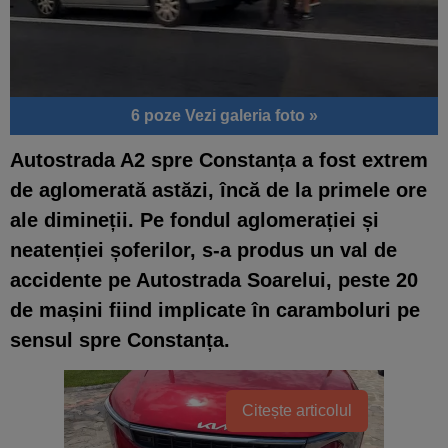
6 poze
Vezi galeria foto »
Autostrada A2 spre Constanța a fost extrem
de aglomerată astăzi, încă de la primele ore
ale dimineții. Pe fondul aglomerației și
neatenției șoferilor, s-a produs un val de
accidente pe Autostrada Soarelui, peste 20
de mașini fiind implicate în caramboluri pe
sensul spre Constanța.
Citește articolul