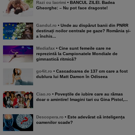
Razi cu lacrimi
• BANCUL ZILEI. Badea
Gheorghe: – Nu pot face dragoste!
Gandul.ro
• Unde au dispărut banii din PNRR
destinați noilor centrale pe gaze? România și-
a închis...
Mediafax
• Cine sunt femeile care ne
reprezintă la Campionatele Mondiale de
gimnastică ritmică?
go4it.ro
• Cascadoarea de 137 cm care a fost
dublura lui Matt Damon în Odiseea
Ciao.ro
• Poveştile de iubire care au rămas
doar o amintire! Imagini tari cu Gina Pistol,...
Descopera.ro
• Este adevărat că inteligența
oamenilor scade?