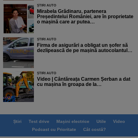
ȘTIRI AUTO
Mirabela Grădinaru, partenera
Președintelui României, are în proprietate
o mașină care ar putea…
ȘTIRI AUTO
Firma de asigurări a obligat un șofer să
dezlipească de pe mașină autocolantul…
ȘTIRI AUTO
Video | Cântăreața Carmen Șerban a dat
cu mașina în groapa de la…
Știri
Test drive
Mașini electrice
Utile
Video
Podcast cu Prioritate
Cât costă?