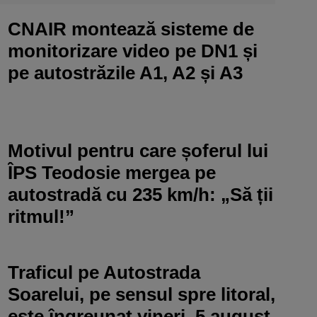
CNAIR montează sisteme de
monitorizare video pe DN1 și
pe autostrăzile A1, A2 și A3
Motivul pentru care șoferul lui
ÎPS Teodosie mergea pe
autostradă cu 235 km/h: „Să ții
ritmul!”
Traficul pe Autostrada
Soarelui, pe sensul spre litoral,
este îngreunat vineri, 5 august