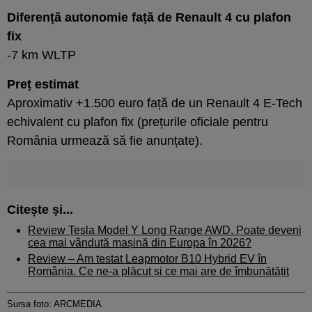
Diferență autonomie față de Renault 4 cu plafon
fix
-7 km WLTP
Preț estimat
Aproximativ +1.500 euro față de un Renault 4 E-Tech
echivalent cu plafon fix (prețurile oficiale pentru
România urmează să fie anunțate).
Citește și...
Review Tesla Model Y Long Range AWD. Poate deveni
cea mai vândută mașină din Europa în 2026?
Review – Am testat Leapmotor B10 Hybrid EV în
România. Ce ne-a plăcut și ce mai are de îmbunătățit
Sursa foto: ARCMEDIA