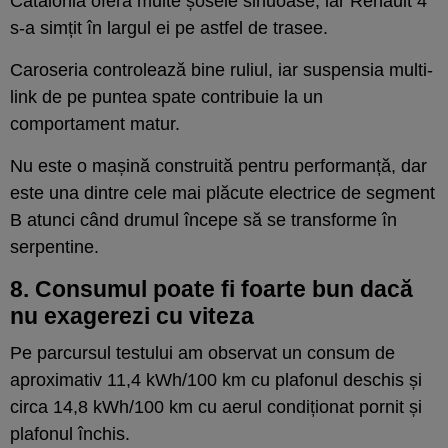
Catalonia oferă multe șosele sinuoase, iar Renault 4
s-a simțit în largul ei pe astfel de trasee.
Caroseria controlează bine ruliul, iar suspensia multi-
link de pe puntea spate contribuie la un
comportament matur.
Nu este o mașină construită pentru performanță, dar
este una dintre cele mai plăcute electrice de segment
B atunci când drumul începe să se transforme în
serpentine.
8. Consumul poate fi foarte bun dacă
nu exagerezi cu viteza
Pe parcursul testului am observat un consum de
aproximativ 11,4 kWh/100 km cu plafonul deschis și
circa 14,8 kWh/100 km cu aerul condiționat pornit și
plafonul închis.