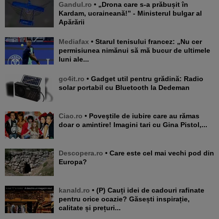
Gandul.ro
• „Drona care s-a prăbușit în
Kardam, ucraineană!” - Ministerul bulgar al
Apărării
Mediafax
• Starul tenisului francez: „Nu cer
permisiunea nimănui să mă bucur de ultimele
luni ale...
go4it.ro
• Gadget util pentru grădină: Radio
solar portabil cu Bluetooth la Dedeman
Ciao.ro
• Poveştile de iubire care au rămas
doar o amintire! Imagini tari cu Gina Pistol,...
Descopera.ro
• Care este cel mai vechi pod din
Europa?
kanald.ro
• (P) Cauți idei de cadouri rafinate
pentru orice ocazie? Găsești inspirație,
calitate și prețuri...