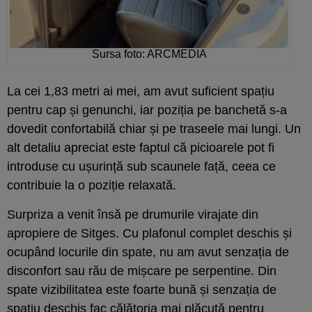
Sursa foto: ARCMEDIA
La cei 1,83 metri ai mei, am avut suficient spațiu
pentru cap și genunchi, iar poziția pe banchetă s-a
dovedit confortabilă chiar și pe traseele mai lungi. Un
alt detaliu apreciat este faptul că picioarele pot fi
introduse cu ușurință sub scaunele față, ceea ce
contribuie la o poziție relaxată.
Surpriza a venit însă pe drumurile virajate din
apropiere de Sitges. Cu plafonul complet deschis și
ocupând locurile din spate, nu am avut senzația de
disconfort sau rău de mișcare pe serpentine. Din
spate vizibilitatea este foarte bună și senzația de
spațiu deschis fac călătoria mai plăcută pentru