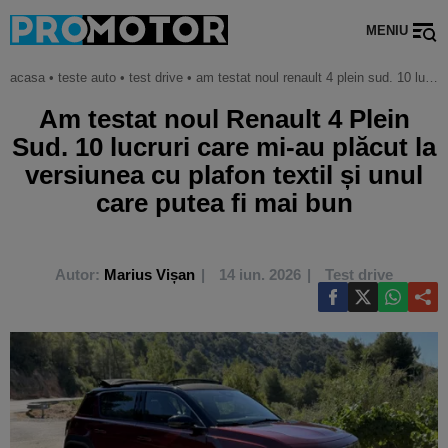
MENIU
acasa
•
teste auto
•
test drive
•
am testat noul renault 4 plein sud. 10 lucruri care mi-au plăcut la versiunea cu plafon textil și unul care putea fi mai bun
Am testat noul Renault 4 Plein
Sud. 10 lucruri care mi-au plăcut la
versiunea cu plafon textil și unul
care putea fi mai bun
Autor:
Marius Vișan
14 iun. 2026
Test drive