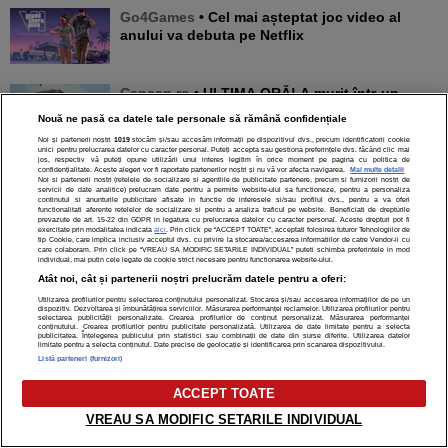
Go4Games
• Cel mai așteptat joc video al
anului va debuta pe Netflix
Cancan.ro
• ULTIMA ORĂ! A murit într-un
accident teribil!
Nouă ne pasă ca datele tale personale să rămână confidențiale
Noi și partenerii noștri
1019
stocăm și/sau accesăm informații pe dispozitivul dvs., precum identificatorii cookie
unici pentru prelucrarea datelor cu caracter personal. Puteți accepta sau gestiona preferințele dvs. făcând clic mai
jos, respectiv vă puteți opune utilizării unui interes legitim în orice moment pe pagina cu politica de
confidențialitate. Aceste alegeri vor fi raportate partenerilor noștri și nu vă vor afecta navigarea.
Mai multe detalii
Comentarii
Noi si partenerii nostri (retelele de socializare si agentiile de publicitate partenere, precum si furnizorii nostri de
servicii de date analitice) prelucram date pentru a permite website-ului sa functioneze, pentru a personaliza
continutul si anunturile publicitare afisate in functie de interesele si/sau profilul dvs., pentru a va oferi
functionalitati aferente retelelor de socializare si pentru a analiza traficul pe website. Beneficiati de drepturile
prevazute de art. 15-22 din GDPR in legatura cu prelucrarea datelor cu caracter personal. Aceste drepturi pot fi
exercitate prin modalitatea indicata
aici
. Prin click pe “ACCEPT TOATE”, acceptati folosirea tuturor Tehnologiilor de
tip Cookie, care implica inclusiv acceptul dvs. cu privire la stocarea/accesarea informatiilor de catre Vendor-ii cu
care colaboram. Prin click pe “VREAU SA MODIFIC SETARILE INDIVIDUAL” puteti schimba preferintele in mod
individual, mai putin cele legate de cookie strict necesare pentru functionarea website-ului.
Atât noi, cât și partenerii noștri prelucrăm datele pentru a oferi:
Utilizarea profilurilor pentru selectarea conținutului personalizat. Stocarea și/sau accesarea informațiilor de pe un
dispozitiv. Dezvoltarea și îmbunătățirea serviciilor. Măsurarea performanței reclamelor. Utilizarea profilurilor pentru
selectarea publicității personalizate. Crearea profilurilor de conținut personalizat. Măsurarea performanței
conținutului. Crearea profilurilor pentru publicitate personalizată. Utilizarea de date limitate pentru a selecta
publicitatea. Înțelegerea publicului prin statistici sau combinații de date din surse diferite. Utilizarea datelor
limitate pentru a selecta conținutul. Date precise de geolocație și identificarea prin scanarea dispozitivului.
Listă parteneri (furnizori)
ACCEPT TOATE
VREAU SA MODIFIC SETARILE INDIVIDUAL