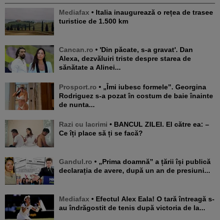
Mediafax
• Italia inaugurează o rețea de trasee
turistice de 1.500 km
Cancan.ro
• 'Din păcate, s-a gravat'. Dan
Alexa, dezvăluiri triste despre starea de
sănătate a Alinei...
Prosport.ro
• „Îmi iubesc formele”. Georgina
Rodriguez s-a pozat în costum de baie înainte
de nunta...
Razi cu lacrimi
• BANCUL ZILEI. El către ea: –
Ce îți place să ți se facă?
Gandul.ro
• „Prima doamnă” a țării își publică
declarația de avere, după un an de presiuni...
Mediafax
• Efectul Alex Eala! O tară întreagă s-
au îndrăgostit de tenis după victoria de la...