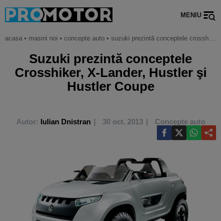
MENIU
acasa
•
masini noi
•
concepte auto
•
suzuki prezintă conceptele crosshiker, x-lander, hustler şi hustler coupe
Suzuki prezintă conceptele
Crosshiker, X-Lander, Hustler şi
Hustler Coupe
Autor:
Iulian Dnistran
30 oct. 2013
Concepte auto