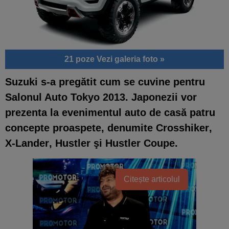
21 poze
Vezi galeria foto »
Suzuki s-a pregătit cum se cuvine pentru
Salonul Auto Tokyo 2013
. Japonezii vor
prezenta la evenimentul auto de casă patru
concepte proaspete, denumite
Crosshiker
,
X-Lander
,
Hustler
şi
Hustler Coupe
.
Citește articolul