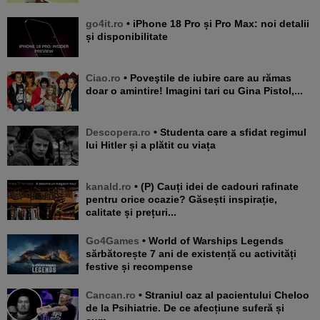
go4it.ro
• iPhone 18 Pro și Pro Max: noi detalii
și disponibilitate
Ciao.ro
• Poveştile de iubire care au rămas
doar o amintire! Imagini tari cu Gina Pistol,...
Descopera.ro
• Studenta care a sfidat regimul
lui Hitler și a plătit cu viața
kanald.ro
• (P) Cauți idei de cadouri rafinate
pentru orice ocazie? Găsești inspirație,
calitate și prețuri...
Go4Games
• World of Warships Legends
sărbătorește 7 ani de existență cu activități
festive și recompense
Cancan.ro
• Straniul caz al pacientului Cheloo
de la Psihiatrie. De ce afecțiune suferă și