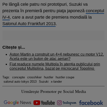
Pe lângă cele patru noi prototipuri, Suzuki va
prezenta în premieră pentru piaţa japoneză
conceptul
iV-4
, care a avut parte de premiera mondială la
Salonul Auto Frankfurt 2013
.
Citește și...
Aston Martin a construit un 4×4 nebunesc cu motor V12.
Acela este un buton de atac aerian?
Fiat readuce numele Multipla în atenția publicului prin
conceptul Multiplina, bazat pe microcarul Topolino
Tags:
concepte
crosshiker
hustler
hustler coupe
salonul auto tokyo 2013
Suzuki
x-lander
Urmărește Promotor pe Social Media