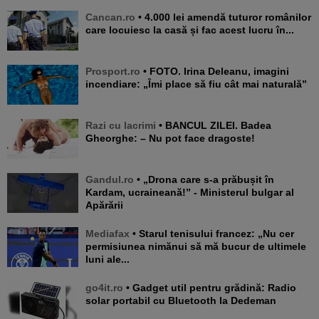
Cancan.ro
• 4.000 lei amendă tuturor românilor
care locuiesc la casă și fac acest lucru în...
Prosport.ro
• FOTO. Irina Deleanu, imagini
incendiare: „Îmi place să fiu cât mai naturală”
Razi cu lacrimi
• BANCUL ZILEI. Badea
Gheorghe: – Nu pot face dragoste!
Gandul.ro
• „Drona care s-a prăbușit în
Kardam, ucraineană!” - Ministerul bulgar al
Apărării
Mediafax
• Starul tenisului francez: „Nu cer
permisiunea nimănui să mă bucur de ultimele
luni ale...
go4it.ro
• Gadget util pentru grădină: Radio
solar portabil cu Bluetooth la Dedeman