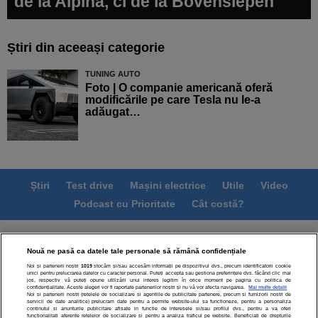
de la Alpina, ci de la Bovensiepen
Știri din aceeași categorie
TUNING AUTO
Foto | O companie americană oferă
modificările pe care Tesla nu le-a
adăugat…
Știri
Test drive
Mașini electrice
Utile
Video
Podcast cu Prioritate
Cât costă?
Termeni si conditii
Politica de confidentialitate
Nouă ne pasă ca datele tale personale să rămână confidențiale
Politica de cookies
Echipa editorială
Contact
Noi și partenerii noștri
1019
stocăm și/sau accesăm informații pe dispozitivul dvs., precum identificatorii cookie
Modifică Setările
unici pentru prelucrarea datelor cu caracter personal. Puteți accepta sau gestiona preferințele dvs. făcând clic mai
jos, respectiv vă puteți opune utilizării unui interes legitim în orice moment pe pagina cu politica de
confidențialitate. Aceste alegeri vor fi raportate partenerilor noștri și nu vă vor afecta navigarea.
Mai multe detalii
Noi si partenerii nostri (retelele de socializare si agentiile de publicitate partenere, precum si furnizorii nostri de
servicii de date analitice) prelucram date pentru a permite website-ului sa functioneze, pentru a personaliza
continutul si anunturile publicitare afisate in functie de interesele si/sau profilul dvs., pentru a va oferi
functionalitati aferente retelelor de socializare si pentru a analiza traficul pe website. Beneficiati de drepturile