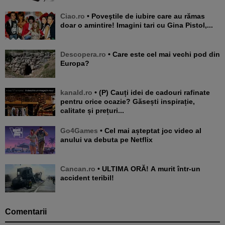
Ciao.ro
• Poveştile de iubire care au rămas
doar o amintire! Imagini tari cu Gina Pistol,...
Descopera.ro
• Care este cel mai vechi pod din
Europa?
kanald.ro
• (P) Cauți idei de cadouri rafinate
pentru orice ocazie? Găsești inspirație,
calitate și prețuri...
Go4Games
• Cel mai așteptat joc video al
anului va debuta pe Netflix
Cancan.ro
• ULTIMA ORĂ! A murit într-un
accident teribil!
Comentarii