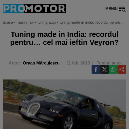
MENIU
acasa
•
masini noi
•
tuning auto
•
tuning made in india: recordul pentru… cel mai ieftin veyron?
Tuning made in India: recordul
pentru… cel mai ieftin Veyron?
Autor:
Oraan Mărculescu
11 feb. 2013
Tuning auto