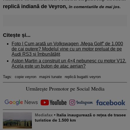
replică indiană de Veyron,
în comentariile de mai jos.
Citește și...
Foto |
Cum arată un Volkswagen „Mega Golf” de 1.000
de cai putere? Modelul vine cu un motor preluat de pe
Audi RS3 și îmbunătățit
Aston Martin a construit un 4×4 nebunesc cu motor V12.
Acela este un buton de atac aerian?
Tags:
copie veyron
maşini tunate
replică bugatti veyron
Urmărește Promotor pe Social Media
Mediafax
• Italia inaugurează o rețea de trasee
turistice de 1.500 km