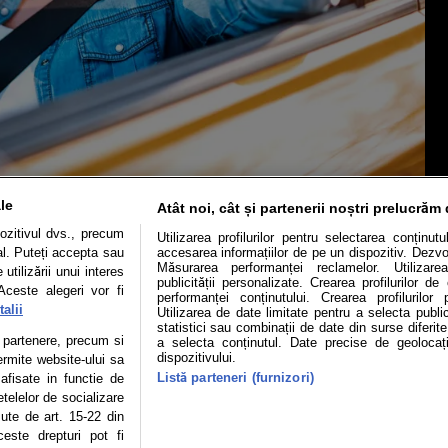
le
Atât noi, cât și partenerii noștri prelucrăm 
ozitivul dvs., precum
Utilizarea profilurilor pentru selectarea conținut
al. Puteți accepta sau
accesarea informațiilor de pe un dispozitiv. Dezvol
Măsurarea performanței reclamelor. Utilizarea
utilizării unui interes
publicității personalizate. Crearea profilurilor d
Aceste alegeri vor fi
Mașini electrice
Utile
Video
Podcast cu Prior
performanței conținutului. Crearea profilurilor 
alii
Utilizarea de date limitate pentru a selecta public
statistici sau combinații de date din surse diferite
confidentialitate
Politica de cookies
Echipa editorială
te partenere, precum si
a selecta conținutul. Date precise de geolocați
dispozitivului.
ermite website-ului sa
Listă parteneri (furnizori)
 afisate in functie de
etelelor de socializare
se poate face în limita a 250 de semne. Nicio instituţie sau persoană (sit
zute de art. 15-22 din
 reproduce integral scrierile publicistice purtătoare de Drepturi de Aut
este drepturi pot fi