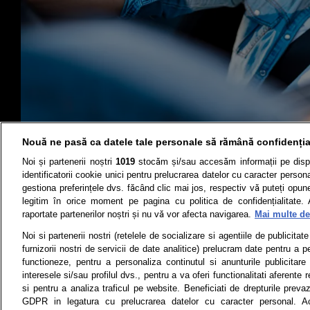
Nouă ne pasă ca datele tale personale să rămână confidenția
Noi și partenerii noștri
1019
stocăm și/sau accesăm informații pe disp
identificatorii cookie unici pentru prelucrarea datelor cu caracter person
gestiona preferințele dvs. făcând clic mai jos, respectiv vă puteți opune 
legitim în orice moment pe pagina cu politica de confidențialitate. 
Știri
Test drive
raportate partenerilor noștri și nu vă vor afecta navigarea.
Mai multe det
Termeni si conditii
Politica de 
Noi si partenerii nostri (retelele de socializare si agentiile de publicita
furnizorii nostri de servicii de date analitice) prelucram date pentru a p
functioneze, pentru a personaliza continutul si anunturile publicitare
interesele si/sau profilul dvs., pentru a va oferi functionalitati aferente r
Toate drepturile rezervate | Citarea 
si pentru a analiza traficul pe website. Beneficiati de drepturile preva
monitorizare) nu poate
GDPR in legatura cu prelucrarea datelor cu caracter personal. Ac