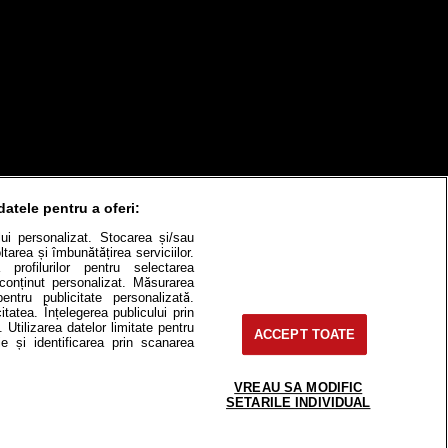
datele pentru a oferi:
ului personalizat. Stocarea și/sau
tarea și îmbunătățirea serviciilor.
 profilurilor pentru selectarea
e conținut personalizat. Măsurarea
itate
Cât costă?
pentru publicitate personalizată.
itatea. Înțelegerea publicului prin
. Utilizarea datelor limitate pentru
Contact
Modifică Setările
ACCEPT TOATE
e și identificarea prin scanarea
VREAU SA MODIFIC
SETARILE INDIVIDUAL
e-uri, instituţii mass-media, firme de
or fără acordul nostru.