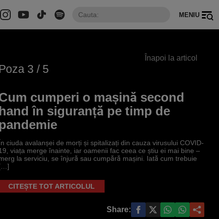
MENIU
Înapoi la articol
Poza
3
/ 5
Cum cumperi o mașină second
hand în siguranță pe timp de
pandemie
În ciuda avalanșei de morți și spitalizați din cauza virusului COVID-
19, viața merge înainte, iar oamenii fac ceea ce știu ei mai bine –
merg la serviciu, se înjură sau cumpără mașini. Iată cum trebuie
[…]
CITEȘTE TOT ARTICOLUL
Share: