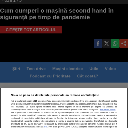
Poza
1
/ 5
Cum cumperi o mașină second hand în
siguranță pe timp de pandemie
CITEȘTE TOT ARTICOLUL
Știri
Test drive
Mașini electrice
Utile
Video
Podcast cu Prioritate
Cât costă?
Termeni si conditii
Politica de confidentialitate
Nouă ne pasă ca datele tale personale să rămână confidențiale
Politica de cookies
Echipa editorială
Contact
Noi și partenerii noștri
1019
stocăm și/sau accesăm informații pe dispozitivul dvs., precum identificatorii cookie
Modifică Setările
unici pentru prelucrarea datelor cu caracter personal. Puteți accepta sau gestiona preferințele dvs. făcând clic mai
jos, respectiv vă puteți opune utilizării unui interes legitim în orice moment pe pagina cu politica de
confidențialitate. Aceste alegeri vor fi raportate partenerilor noștri și nu vă vor afecta navigarea.
Mai multe detalii
Noi si partenerii nostri (retelele de socializare si agentiile de publicitate partenere, precum si furnizorii nostri de
servicii de date analitice) prelucram date pentru a permite website-ului sa functioneze, pentru a personaliza
continutul si anunturile publicitare afisate in functie de interesele si/sau profilul dvs., pentru a va oferi
functionalitati aferente retelelor de socializare si pentru a analiza traficul pe website. Beneficiati de drepturile
prevazute de art. 15-22 din GDPR in legatura cu prelucrarea datelor cu caracter personal. Aceste drepturi pot fi
exercitate prin modalitatea indicata
aici
. Prin click pe “ACCEPT TOATE”, acceptati folosirea tuturor Tehnologiilor de